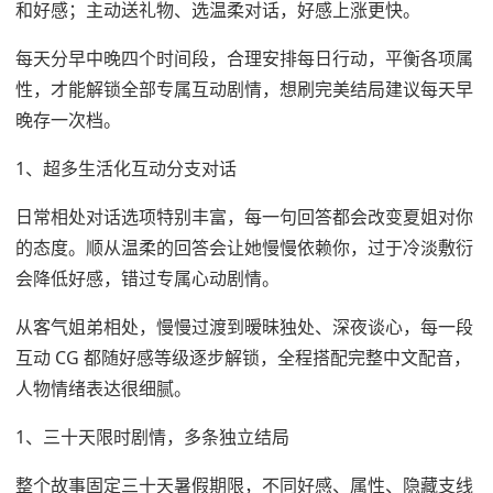
和好感；主动送礼物、选温柔对话，好感上涨更快。
每天分早中晚四个时间段，合理安排每日行动，平衡各项属
性，才能解锁全部专属互动剧情，想刷完美结局建议每天早
晚存一次档。
1、超多生活化互动分支对话
日常相处对话选项特别丰富，每一句回答都会改变夏姐对你
的态度。顺从温柔的回答会让她慢慢依赖你，过于冷淡敷衍
会降低好感，错过专属心动剧情。
从客气姐弟相处，慢慢过渡到暧昧独处、深夜谈心，每一段
互动 CG 都随好感等级逐步解锁，全程搭配完整中文配音，
人物情绪表达很细腻。
1、三十天限时剧情，多条独立结局
整个故事固定三十天暑假期限，不同好感、属性、隐藏支线