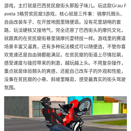
游戏，主打就是巴西贫民窟街头那股子味儿。玩这款Grau F
avela 3格劳贫民窟3游戏，核心就是三件事：骑摩托翘头、
自由改装车子、在开放地图里随便逛。没有花里胡哨的套
路，玩法硬核又接地气，完全还原了巴西街头的摩托文化，
就跟真的在贫民窟街巷里骑摩托耍特技一样。游戏里的赛道
场景丰富又逼真，还有多种玩法模式可以随便选，不管你喜
欢竞速还是自由骑都能满足。在贫民窟的街道上尽情狂飙，
感受速度与操控带来的刺激，越玩越上头。不用复杂操作，
重点就是体验翘头的爽感，还能自己改车子的外观和性能，
没事在贫民窟的小巷、斜坡里瞎逛，感受最真实的街头驾驶
氛围。