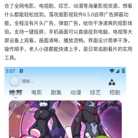
合了全网电影、电视剧、综艺、动漫等海量影视资源，想看
什么都能轻松找到。落攻阁影视软件6.5.0自带广告屏蔽功
能，全程没有片头广告、弹窗广告，给你干净清爽的观影体
验。支持一键投屏，手机画面可以直接投到电脑、电视等大
屏设备上观看，画面清晰、播放流畅。界面设计简单干净，
操作顺手，老人小孩都能快速上手，是日常追剧看片的实用
工具。