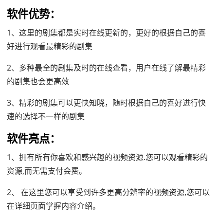
软件优势：
1、这里的剧集都是实时在线更新的，更好的根据自己的喜
好进行观看最精彩的剧集
2、多种最全的剧集及时的在线查看，用户在线了解最精彩
的剧集也会更高效
3、精彩的剧集可以更快知晓，随时根据自己的喜好进行快
速的选择不一样的剧集
软件亮点：
1、拥有所有你喜欢和感兴趣的视频资源.您可以观看精彩的
资源,而无需支付会费。
2、 在这里您可以享受到许多更高分辨率的视频资源,您可以
在详细页面掌握内容介绍。