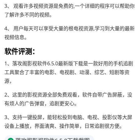
3、 观看许多视频资源是免费的,一个详细的程序可以帮助你
了解许多不同的视频。
4、 用户每天可以享受大量的根电视资源,学习到大量的最新
视频信息。
软件评测：
1、落攻阁影视软件6.5.0最新版下载是一款好用的手机追剧
工具聚合了丰富的电影、电视剧、动漫、综艺、短剧等资
源，
2、这里的影视资源全部免费观看，软件自带广告屏蔽，没
有烦人的广告弹窗，追剧更安心。
3、支持一键投屏，能轻松投到电脑、电视、投影仪等大屏
设备上播放，界面清爽、操作简单，日常追剧很方便。