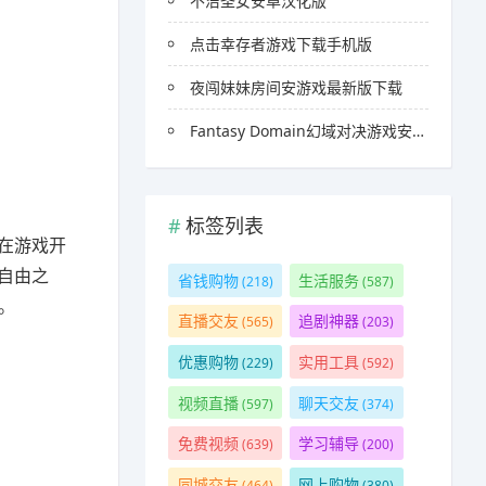
不洁圣女安卓汉化版
点击幸存者游戏下载手机版
夜闯妹妹房间安游戏最新版下载
Fantasy Domain幻域对决游戏安卓官方版
标签列表
以在游戏开
自由之
省钱购物
生活服务
(218)
(587)
。
直播交友
追剧神器
(565)
(203)
优惠购物
实用工具
(229)
(592)
视频直播
聊天交友
(597)
(374)
免费视频
学习辅导
(639)
(200)
同城交友
网上购物
(464)
(380)