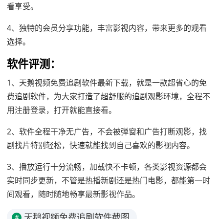
看享受。
4、独特的会员分享功能，丰富影视内容，带来更多的观看
选择。
软件评测：
1、天鹅视频免费追剧软件最新下载，就是一款超省心的免
费追剧软件，为大家打造了超舒服的追剧观影环境，全程不
用注册登录，打开就能直接看。
2、软件全程干净无广告，不会被弹窗和广告打断观影，找
剧找片特别轻松，快速就能找到自己喜欢的影视内容。
3、播放运行十分流畅，加载快不卡顿，各类影视资源都会
实时同步更新，不管是热播新剧还是热门电影，都能第一时
间观看，随时随地畅享最新影视作品。
天鹅视频免费追剧软件截图
#