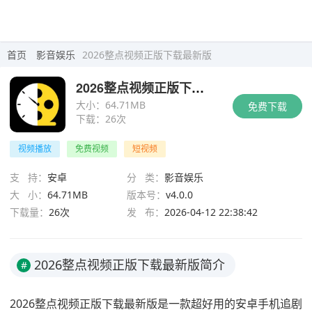
首页
影音娱乐
2026整点视频正版下载最新版
2026整点视频正版下载最新版
大小：
64.71MB
免费下载
下载：
26次
视频播放
免费视频
短视频
支 持：
安卓
分 类：
影音娱乐
大 小：
64.71MB
版本号：
v4.0.0
下载量：
26次
发 布：
2026-04-12 22:38:42
2026整点视频正版下载最新版简介
#
2026整点视频正版下载最新版是一款超好用的安卓手机追剧