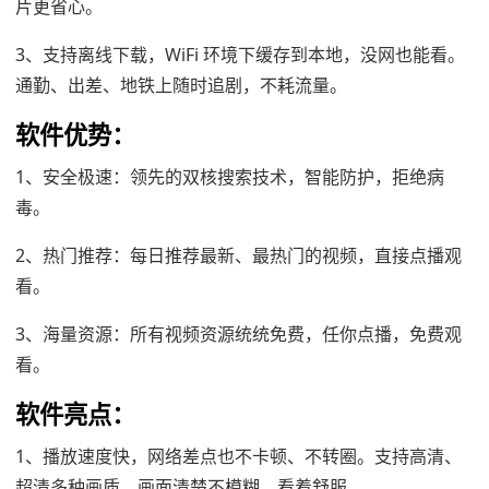
片更省心。
3、支持离线下载，WiFi 环境下缓存到本地，没网也能看。
通勤、出差、地铁上随时追剧，不耗流量。
软件优势：
1、安全极速：领先的双核搜索技术，智能防护，拒绝病
毒。
2、热门推荐：每日推荐最新、最热门的视频，直接点播观
看。
3、海量资源：所有视频资源统统免费，任你点播，免费观
看。
软件亮点：
1、播放速度快，网络差点也不卡顿、不转圈。支持高清、
超清多种画质，画面清楚不模糊，看着舒服。