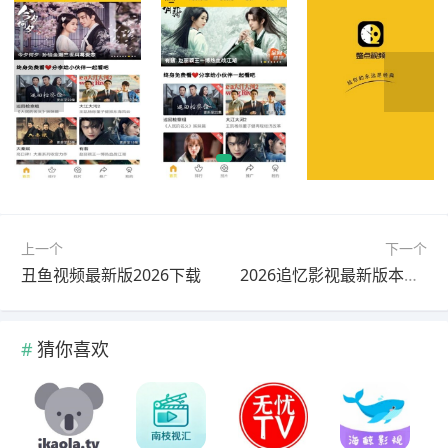
上一个
下一个
丑鱼视频最新版2026下载
2026追忆影视最新版本下载
猜你喜欢