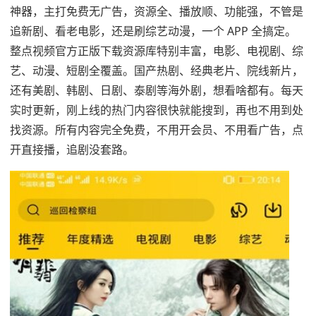
神器，主打免费无广告，资源全、播放顺、功能强，不管是
追新剧、看老电影，还是刷综艺动漫，一个 APP 全搞定。
整点视频官方正版下载资源库特别丰富，电影、电视剧、综
艺、动漫、短剧全覆盖。国产热剧、经典老片、院线新片，
还有美剧、韩剧、日剧、泰剧等海外剧，想看啥都有。每天
实时更新，刚上线的热门内容很快就能搜到，再也不用到处
找资源。所有内容完全免费，不用开会员、不用看广告，点
开直接播，追剧没套路。