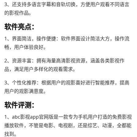
3、还支持多语言字幕和音轨切换，方便用户观看不同语言
的影视作品。
软件亮点：
1、界面简洁，操作便捷：软件界面设计简洁大方，操作流
畅，用户体验良好。
2、资源丰富：拥有海量高清影视资源，涵盖各类影视作
品，满足用户多样化的观看需求。
3、个性化推荐：根据用户的观影喜好进行智能推荐，提高
用户的观影满意度。
软件评测：
1、abc影视app官网版是一款专为手机用户打造的免费影视
播放软件，不管是电影、电视剧，还是综艺、动漫，全都能
找到。