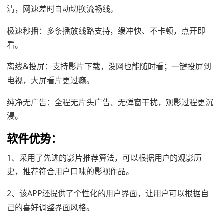
清，网速差时自动切换流畅线。
极速秒播：多条播放线路支持，缓冲快、不卡顿，点开即
看。
离线&投屏：支持影片下载，没网也能随时看；一键投屏到
电视，大屏看片更过瘾。
纯净无广告：全程无片头广告、无弹窗干扰，观影过程更沉
浸。
软件优势：
1、采用了先进的影片推荐算法，可以根据用户的观影历
史，推荐符合用户口味的影视作品。
2、该APP还提供了个性化的用户界面，让用户可以根据自
己的喜好调整界面风格。