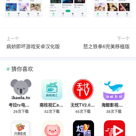
上一个
下一个
病娇即坏游戏安卓汉化版
怒之铁拳6完美移植版
猜你喜欢
考拉tv电视版下载2026最新版
南枝视汇app下载安卓最新版
无忧TV2.0下载安装最新版本
海鲸影视免费追剧电视剧大全下载
29次下载
52次下载
45次下载
38次下载