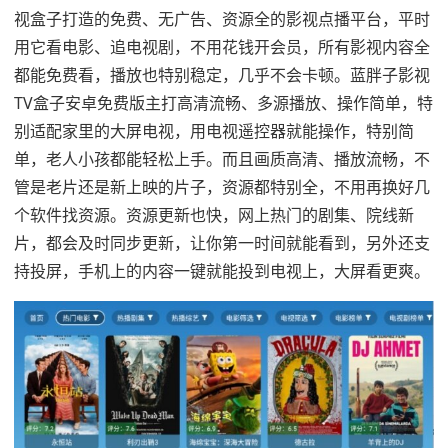
视盒子打造的免费、无广告、资源全的影视点播平台，平时
用它看电影、追电视剧，不用花钱开会员，所有影视内容全
都能免费看，播放也特别稳定，几乎不会卡顿。蓝胖子影视
TV盒子安卓免费版主打高清流畅、多源播放、操作简单，特
别适配家里的大屏电视，用电视遥控器就能操作，特别简
单，老人小孩都能轻松上手。而且画质高清、播放流畅，不
管是老片还是新上映的片子，资源都特别全，不用再换好几
个软件找资源。资源更新也快，网上热门的剧集、院线新
片，都会及时同步更新，让你第一时间就能看到，另外还支
持投屏，手机上的内容一键就能投到电视上，大屏看更爽。