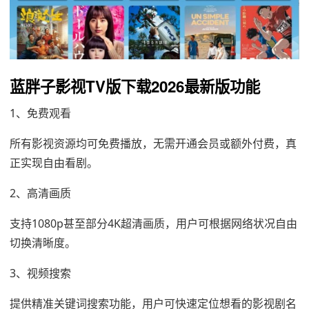
蓝胖子影视TV版下载2026最新版功能
1、免费观看
所有影视资源均可免费播放，无需开通会员或额外付费，真
正实现自由看剧。
2、高清画质
支持1080p甚至部分4K超清画质，用户可根据网络状况自由
切换清晰度。
3、视频搜索
提供精准关键词搜索功能，用户可快速定位想看的影视剧名