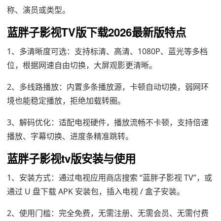
称、演员或类型。
蓝胖子影视TV版下载2026最新版特点
1、多清晰度可选：支持标清、高清、1080P、蓝光等多档
位，根据网速自由切换，大屏观影更清晰。
2、多线路播放：内置多条播放源，卡顿自动切换，弱网环
境也能稳定播放，拒绝加载转圈。
3、解码优化：适配电视硬件，播放流畅不卡顿，支持倍速
播放、字幕切换、进度条精准跳转。
蓝胖子影视tv版安装与使用
1、安装方式：通过电视应用商店搜索 “蓝胖子影视 TV”，或
通过 U 盘下载 APK 安装包，插入电视 / 盒子安装。
2、使用门槛：完全免费，无需注册、无需会员、无需付费