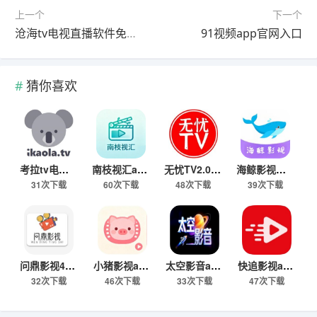
上一个
下一个
沧海tv电视直播软件免费下载
91视频app官网入口
猜你喜欢
考拉tv电视版下载2026最新版
南枝视汇app下载安卓最新版
无忧TV2.0下载安装最新版本
海鲸影视免费追剧电视剧大全下载
31次下载
60次下载
48次下载
39次下载
问鼎影视4K最新TV版
小猪影视app4.0.9免费版下载
太空影音app电视版免费下载
快追影视app下载安装最新版本
32次下载
46次下载
33次下载
47次下载