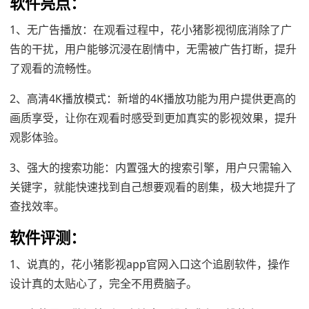
软件亮点：
1、无广告播放：在观看过程中，花小猪影视彻底消除了广
告的干扰，用户能够沉浸在剧情中，无需被广告打断，提升
了观看的流畅性。
2、高清4K播放模式：新增的4K播放功能为用户提供更高的
画质享受，让你在观看时感受到更加真实的影视效果，提升
观影体验。
3、强大的搜索功能：内置强大的搜索引擎，用户只需输入
关键字，就能快速找到自己想要观看的剧集，极大地提升了
查找效率。
软件评测：
1、说真的，花小猪影视app官网入口这个追剧软件，操作
设计真的太贴心了，完全不用费脑子。