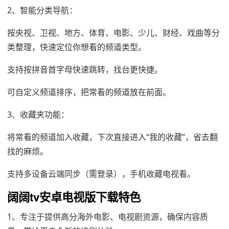
2、智能分类导航：
按央视、卫视、地方、体育、电影、少儿、财经、戏曲等分
类整理，快速定位你想看的频道类型。
支持按拼音首字母快速跳转，找台更快捷。
可自定义频道排序，把常看的频道放在前面。
3、收藏夹功能：
将常看的频道加入收藏，下次直接进入“我的收藏”，省去翻
找的麻烦。
支持多设备云端同步（需登录），手机收藏电视看。
阔阔tv安卓电视版下载特色
1、专注于提供高分海外电影、电视剧资源，确保内容质