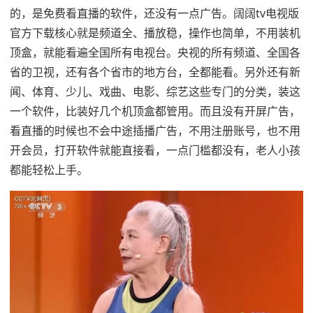
的，是免费看直播的软件，还没有一点广告。阔阔tv电视版
官方下载核心就是频道全、播放稳，操作也简单，不用装机
顶盒，就能看遍全国所有电视台。央视的所有频道、全国各
省的卫视，还有各个省市的地方台，全都能看。另外还有新
闻、体育、少儿、戏曲、电影、综艺这些专门的分类，装这
一个软件，比装好几个机顶盒都管用。而且没有开屏广告，
看直播的时候也不会中途插播广告，不用注册账号，也不用
开会员，打开软件就能直接看，一点门槛都没有，老人小孩
都能轻松上手。