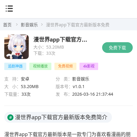
首页
影音娱乐
漫世界app下载官方最新版本免费
漫世界app下载官方最新版本免费
大小：
53.20MB
免费下载
下载：
33次
追剧神器
视频播放
免费视频
4k影视
支 持：
安卓
分 类：
影音娱乐
大 小：
53.20MB
版本号：
v1.0.1
下载量：
33次
发 布：
2026-03-16 21:37:44
漫世界app下载官方最新版本免费简介
#
漫世界app下载官方最新版本是一款专门为喜欢看漫画的朋