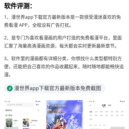
软件评测：
1、漫世界app下载官方最新版本是一款很受漫迷喜欢的免
费看漫 APP，全程没有广告打扰。
2、是专门为喜欢看漫画的用户打造的免费看漫平台，里面
汇聚了海量高清漫画资源，每天都会实时更新最新章节。
3、软件里的漫画都有详细分类，你想找什么类型都特别方
便，还能把自己喜欢的作品收藏起来，随时随地都能畅快追
漫。
漫世界app下载官方最新版本免费截图
#