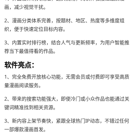
画，减少视觉干扰。
2、漫画分类体系完善，按题材、地区、热度等多维度组
织，便于快速定位目标内容。
3、内置实时排行榜，结合人气与更新频率，为用户智能推
荐当下最值得看的作品。
软件亮点：
1、完全免费开放核心功能，无需会员或付费即可享受高质
量漫画阅读服务。
2、带来的搜索功能强大，即使冷门或小众作品也能通过关
键词精准找到相关资源。
3、新内容上架节奏快，紧跟全球热门IP动态，不错过任何
一部爆款漫画首发。