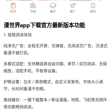
漫世界app下载官方最新版本功能
1. 极致阅读体验
纯净无广告：全程无开屏、无弹窗、无阅读页广告，沉浸式
看漫不被打扰。
多模式适配：支持横竖屏自由切换、单页 / 双页阅读、无级
缩放，适配手机、平板等设备。
护眼设置：白天 / 黑夜模式、自定义背景色、字体大小调
节，长时间看漫不伤眼。
离线缓存：一键下载整本 / 单话漫画，地铁、飞机等无网环
境也能畅快阅读。