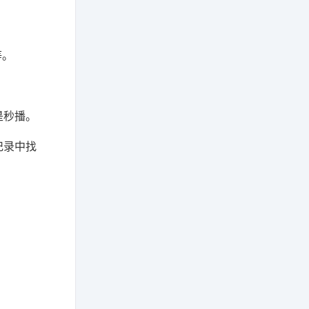
等。
！
是秒播。
记录中找