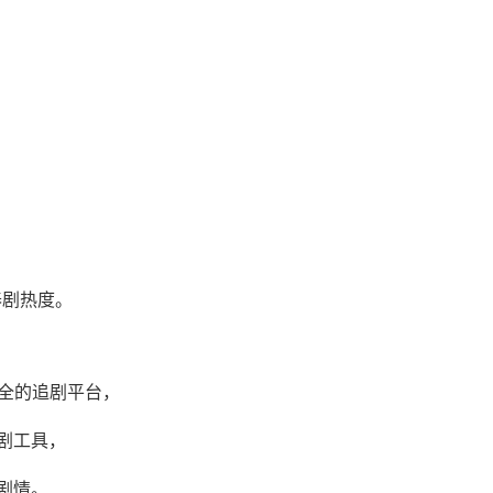
泰剧热度。
源全的追剧平台，
剧工具，
剧情。