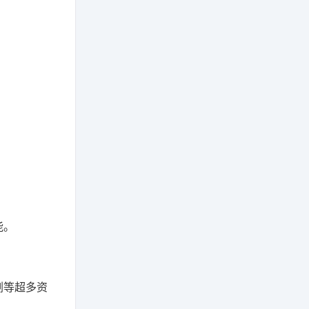
能。
剧等超多资