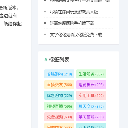
神秘房间女孩生存手游安卓版下载
最新版本，
尽情在房间玩耍游戏真人版
这边就有
逃离魅魔医院手机版下载
，能给你超
文字化化鬼语汉化版免费下载
标签列表
省钱购物
生活服务
(218)
(587)
直播交友
追剧神器
(566)
(203)
优惠购物
实用工具
(229)
(592)
视频直播
聊天交友
(596)
(375)
免费视频
学习辅导
(639)
(200)
同城交友
网上购物
(465)
(380)