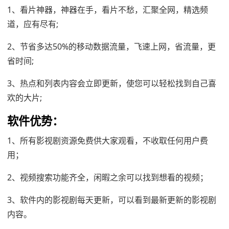
1、看片神器，神器在手，看片不愁，汇聚全网，精选频
道，应有尽有;
2、节省多达50%的移动数据流量，飞速上网，省流量，更
省时间;
3、热点和列表内容会立即更新，使您可以轻松找到自己喜
欢的大片;
软件优势：
1、所有影视剧资源免费供大家观看，不收取任何用户费
用；
2、视频搜索功能齐全，闲暇之余可以找到想看的视频；
3、软件内的影视剧每天更新，可以看到最新更新的影视剧
内容。