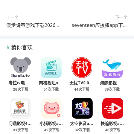
上一个
下一个
漫步诗巷游戏下载2026最新版
seventeen应援棒app下载2026
猜你喜欢
考拉tv电视版下载2026最新版
南枝视汇app下载安卓最新版
无忧TV2.0下载安装最新版本
海鲸影视免费追剧电视剧大全下载
28次下载
51次下载
44次下载
38次下载
问鼎影视4K最新TV版
小猪影视app4.0.9免费版下载
太空影音app电视版免费下载
快追影视app下载安装最新版本
31次下载
42次下载
32次下载
46次下载