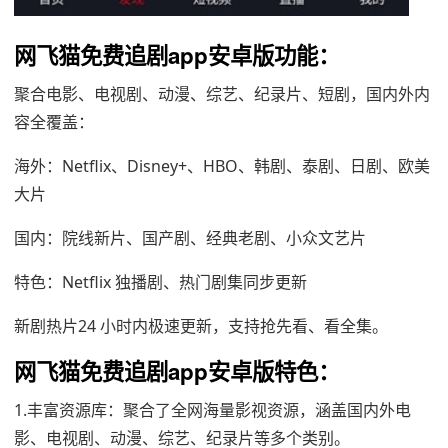
网飞猫免费追剧app安卓版功能：
聚合电影、电视剧、动漫、综艺、纪录片、短剧，国内外内
容全覆盖：
海外：Netflix、Disney+、HBO、韩剧、泰剧、日剧、欧美
大片
国内：院线新片、国产剧、经典老剧、小众文艺片
特色：Netflix 独播剧、热门剧集同步更新
新剧热片24 小时内极速更新，支持抢先看、看全集。
网飞猫免费追剧app安卓版特色：
1.丰富资源库：聚合了全网海量影视资源，涵盖国内外电
影、电视剧、动漫、综艺、纪录片等多个类别。