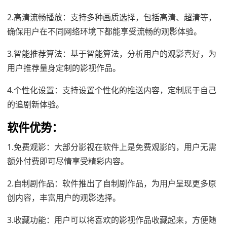
2.高清流畅播放：支持多种画质选择，包括高清、超清等，
确保用户在不同网络环境下都能享受流畅的观影体验。
3.智能推荐算法：基于智能算法，分析用户的观影喜好，为
用户推荐量身定制的影视作品。
4.个性化设置：支持设置个性化的推送内容，定制属于自己
的追剧新体验。
软件优势：
1.免费观影：大部分影视在软件上是免费观影的，用户无需
额外付费即可尽情享受精彩内容。
2.自制剧作品：软件推出了自制剧作品，为用户呈现更多原
创内容，丰富用户的观影选择。
3.收藏功能：用户可以将喜欢的影视作品收藏起来，方便随