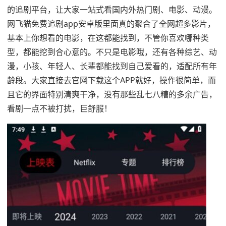
的追剧平台，让大家一站式看国内外热门剧、电影、动漫。
网飞猫免费追剧app安卓版里面真的聚合了全网超多影片，
基本上你想看的电影，在这都能找到，不管你喜欢哪种类
型，都能挖到合心意的。不只是电影哦，还有各种综艺、动
漫，小孩、年轻人、长辈都能找到自己爱看的，适配所有年
龄段。大家直接去官网下载这个APP就好，操作很简单，而
且它的界面特别清爽干净，没有那些乱七八糟的多余广告，
看剧一点不被打扰，巨舒服！