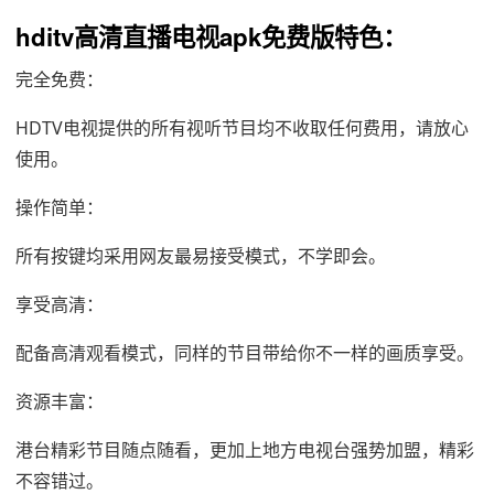
hditv高清直播电视apk免费版特色：
完全免费：
HDTV电视提供的所有视听节目均不收取任何费用，请放心
使用。
操作简单：
所有按键均采用网友最易接受模式，不学即会。
享受高清：
配备高清观看模式，同样的节目带给你不一样的画质享受。
资源丰富：
港台精彩节目随点随看，更加上地方电视台强势加盟，精彩
不容错过。