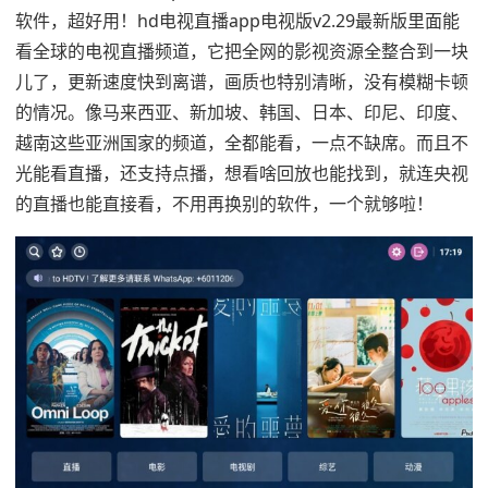
软件，超好用！hd电视直播app电视版v2.29最新版里面能
看全球的电视直播频道，它把全网的影视资源全整合到一块
儿了，更新速度快到离谱，画质也特别清晰，没有模糊卡顿
的情况。像马来西亚、新加坡、韩国、日本、印尼、印度、
越南这些亚洲国家的频道，全都能看，一点不缺席。而且不
光能看直播，还支持点播，想看啥回放也能找到，就连央视
的直播也能直接看，不用再换别的软件，一个就够啦！