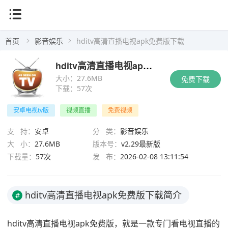
首页
影音娱乐
hditv高清直播电视apk免费版下载
hditv高清直播电视apk免费版下载
大小：
27.6MB
免费下载
下载：
57次
安卓电视tv版
视频直播
免费视频
支 持：
安卓
分 类：
影音娱乐
大 小：
27.6MB
版本号：
v2.29最新版
下载量：
57次
发 布：
2026-02-08 13:11:54
hditv高清直播电视apk免费版下载简介
#
hditv高清直播电视apk免费版，就是一款专门看电视直播的