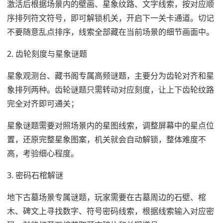
激活后根据场景内的壁画、星象纹路、文字线索，按对应顺
序排列符文符号，即可解锁机关，开启下一关卡通道。切记
不要随意乱点排序，线索全部藏在当前场景的细节画面中。
2. 齿轮刻度与星象谜题
星象观测台、藏书阁专属高频谜题，主要分为齿轮对齐和星
象排列两种。齿轮谜题只需转动对应刻度，让上下齿轮纹路
完全对齐即可通关；
星象谜题需要对照场景内的星图线索，调整屏幕中的星点位
置，还原完整星象图案，机关就会自动解锁，整体难度不
高，考验细心程度。
3. 密码石棺解谜
地下古墓场景专属谜题，玩家需要在古墓周边的石壁、棺
木、碑文上寻找数字、符号密码线索，根据线索输入对应密