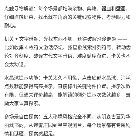
点触寻物解谜：每个场景都堆满杂物、典籍、器皿和壁画，
仔细点触屏幕，找出藏在角落的关键线索物件，考验眼力和
耐心。
机关 + 文字谜题：光找东西不够，还得破解沿途谜题 ——
比如收集 4 枚符文激活祭坛、按星象线索排列符号、转动齿
轮对齐刻度、破译古代文字暗语，难度循序渐进，卡关也不
会太劝退。
水晶球提示功能：卡关太久不用慌，点击底部水晶球，消耗
点数就能获得高亮提示，直接标出关键物件位置。提示次数
有限，但通关评价越高，能解锁的额外提示次数就越多，鼓
励大家认真探索。
多场景自由探索：五大秘境风格完全不同，从阴森古墓到华
丽藏书阁，从迷雾庄园到星空观测台，每个场景都有专属剧
情和谜题，探索感超足。