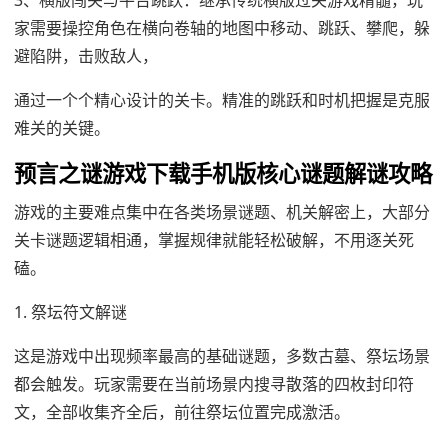
3、横版闯关与平台跳跃：继承传统横版过关游戏精髓，玩
家需要操控角色在横向卷轴的地图中移动、跳跃、攀爬，躲
避陷阱，击败敌人，
通过一个个精心设计的关卡。精准的跳跃和时机把握是克服
难关的关键。
预言之谜游戏下载手机版核心谜题解谜攻略
游戏的主要难点集中在各类场景谜题、机关解密上，大部分
关卡谜题逻辑相通，掌握规律就能轻松破解，不用逐关死
磕。
1. 祭坛符文解谜
这是游戏中出现频率最高的基础谜题，多数古墓、祭坛场景
都会触发。玩家需要在当前场景内搜寻散落的四枚封印符
文，全部收集齐全后，前往祭坛位置完成激活。