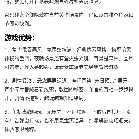
码，就能打开石棺获取预言碎片和关键道具。
密码线索全部隐藏在当前关卡场景内，仔细点击排查角落细
节即可找到。
游戏优势：
1、复古像素画风，氛围感拉满：经典像素风格，搭配暗黑
神秘的色调，夜晚场景还有萤火虫光斑，背景是森林、圆月
和古堡，代入感超强，玩着像重温老式经典冒险游戏。
2、剧情紧凑，悬念层层递进：全程围绕 “末日预言” 展开，
每个碎片都藏着新线索，教团的秘密、预言的真相一步步揭
开，剧情不拖沓，越玩越想知道结局。
3、单机离线畅玩，无压力：不用联网，下载后直接玩，没
有广告弹窗打扰，也不用氪金买道具，纯靠解谜技巧通关，
体验感很纯粹。