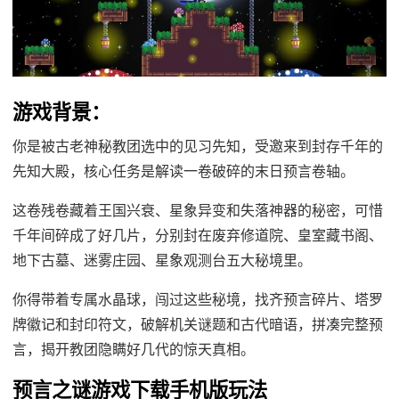
游戏背景：
你是被古老神秘教团选中的见习先知，受邀来到封存千年的
先知大殿，核心任务是解读一卷破碎的末日预言卷轴。
这卷残卷藏着王国兴衰、星象异变和失落神器的秘密，可惜
千年间碎成了好几片，分别封在废弃修道院、皇室藏书阁、
地下古墓、迷雾庄园、星象观测台五大秘境里。
你得带着专属水晶球，闯过这些秘境，找齐预言碎片、塔罗
牌徽记和封印符文，破解机关谜题和古代暗语，拼凑完整预
言，揭开教团隐瞒好几代的惊天真相。
预言之谜游戏下载手机版玩法