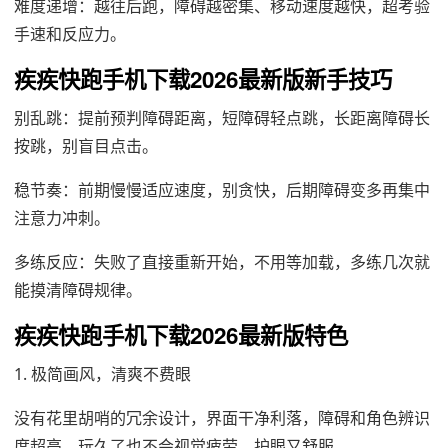
难度递增：越往后跑，障碍越密集、移动速度越快，超考验
手速和反应力。
疾疾快跑手机下载2026最新版新手技巧
别乱跳：提前预判障碍距离，短障碍轻点跳，长距离障碍长
按跳，别盲目点击。
稳节奏：前期慢慢适应速度，别贪快，后期障碍变多再集中
注意力冲刺。
多练反应：失败了直接重新开始，不用等加载，多练几次就
能摸清障碍规律。
疾疾快跑手机下载2026最新版特色
1. 极简画风，清爽不费眼
没有花里胡哨的冗余设计，界面干净利落，障碍和角色辨识
度超高，玩久了也不会视觉疲劳，护眼又舒服。