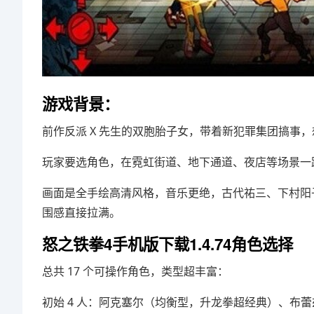
游戏背景：
前作反派 X 先生的双胞胎子女，带着新犯罪集团搞事
玩家要选角色，在霓虹街道、地下通道、夜店等场景一
画面是全手绘高清风格，音乐更绝，古代祐三、下村阳子
围感直接拉满。
怒之铁拳4手机版下载1.4.74角色选择
总共 17 个可操作角色，类型超丰富：
初始 4 人：阿克塞尔（均衡型，升龙拳超经典）、布