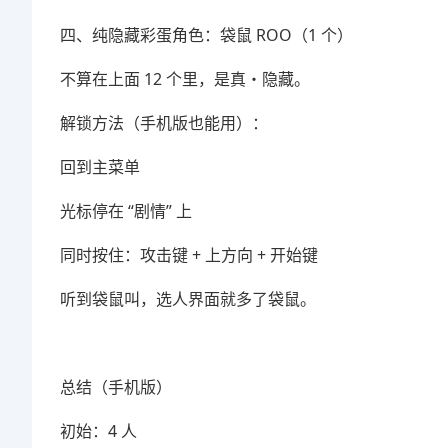
四、纯隐藏彩蛋角色：袋鼠 ROO（1 个）
不算在上面 12 个里，是真・隐藏。
解锁方法（手机版也能用）：
回到主菜单
光标停在 “剧情” 上
同时按住：攻击键 + 上方向 + 开始键
听到袋鼠叫，选人界面就多了袋鼠。
总结（手机版）
初始：4 人