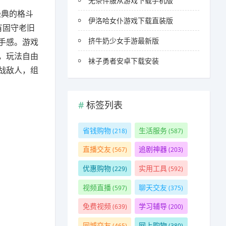
无条件服从游戏下载手机版
经典的格斗
伊洛哈女仆游戏下载直装版
有固守老旧
挤牛奶少女手游最新版
手感。游戏
，玩法自由
袜子勇者安卓下载安装
战敌人，组
标签列表
省钱购物
生活服务
(218)
(587)
直播交友
追剧神器
(567)
(203)
优惠购物
实用工具
(229)
(592)
视频直播
聊天交友
(597)
(375)
免费视频
学习辅导
(639)
(200)
同城交友
网上购物
(465)
(380)