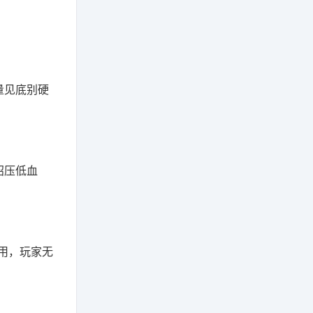
量见底别硬
招压低血
用，玩家无