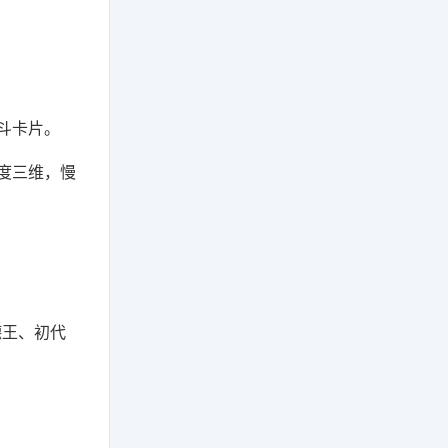
斗卡片。
度三维，慢
德王、初代