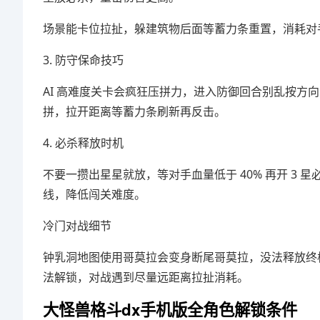
场景能卡位拉扯，躲建筑物后面等蓄力条重置，消耗对
3. 防守保命技巧
AI 高难度关卡会疯狂压拼力，进入防御回合别乱按方向
拼，拉开距离等蓄力条刷新再反击。
4. 必杀释放时机
不要一攒出星星就放，等对手血量低于 40% 再开 3 星
线，降低闯关难度。
冷门对战细节
钟乳洞地图使用哥莫拉会变身断尾哥莫拉，没法释放终
法解锁，对战遇到尽量远距离拉扯消耗。
大怪兽格斗dx手机版全角色解锁条件