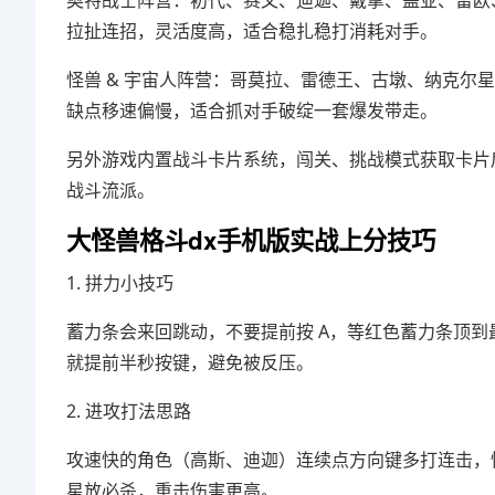
奥特战士阵营：初代、赛文、迪迦、戴拿、盖亚、雷欧
拉扯连招，灵活度高，适合稳扎稳打消耗对手。
怪兽 & 宇宙人阵营：哥莫拉、雷德王、古墩、纳克
缺点移速偏慢，适合抓对手破绽一套爆发带走。
另外游戏内置战斗卡片系统，闯关、挑战模式获取卡片
战斗流派。
大怪兽格斗dx手机版实战上分技巧
1. 拼力小技巧
蓄力条会来回跳动，不要提前按 A，等红色蓄力条顶
就提前半秒按键，避免被反压。
2. 进攻打法思路
攻速快的角色（高斯、迪迦）连续点方向键多打连击，快
星放必杀，重击伤害更高。