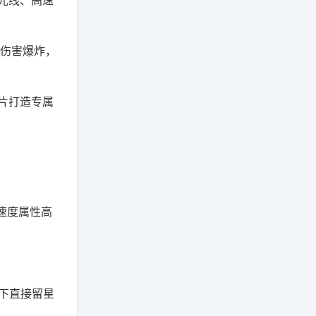
光线、高速
击伤害爆炸，
片打造专属
速度属性高
下直接留星