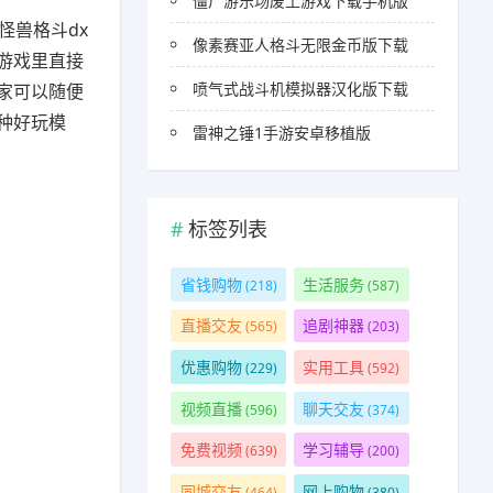
僵尸游乐场废土游戏下载手机版
怪兽格斗dx
像素赛亚人格斗无限金币版下载
游戏里直接
喷气式战斗机模拟器汉化版下载
家可以随便
种好玩模
雷神之锤1手游安卓移植版
标签列表
省钱购物
生活服务
(218)
(587)
直播交友
追剧神器
(565)
(203)
优惠购物
实用工具
(229)
(592)
视频直播
聊天交友
(596)
(374)
免费视频
学习辅导
(639)
(200)
同城交友
网上购物
(464)
(380)