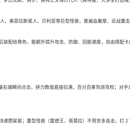
、梦比优斯、赛罗、奥特之父等历代人气奥特曼，大多主打远程
尔星人、美菲拉斯星人、贝利亚等巨型怪兽，普遍血量厚、近战重
后装配给角色，能额外提升攻击、防御、回能速度，自由搭配卡
到最右端瞬间点击，拼力数值直接拉满，百分百拿到进攻权；对手
速攒星星；重型怪兽（雷德王、哥莫拉）不用贪多连击，打 2 