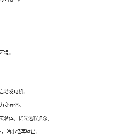
出环境。
后启动发电机。
强力变异体。
心实验体，优先远程点杀。
弱点，清小怪再输出。