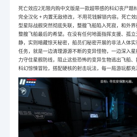
死亡效应2无限内购中文版是一款超带感的科幻丧尸题材第
完全汉化 + 内置无敌修改，不用花钱解锁内容。死亡
型星际战舰突然彻底失联，整艘飞船陷入死寂，和外界
整艘飞船最后的希望。在没有任何地面指挥支援、孤立
静，实则暗藏惊天秘密，船员们秘密开展的非法人体实
任务，就是一边清理源源不断的变异怪物，一边深入星
力守住星舰防线，阻止这些恐怖的变异生物逃出飞船、
科幻惊悚冒险，搭配硬核的射击玩法，每一局游玩都充