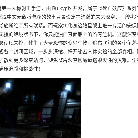
一人称射击手游，由 Bulkypix 开发，属于《死亡效应》系
效应2中文无敌版游戏的故事背景设定在浩瀚的未来深空，一艘执
彻底断绝了所有联系。而玩家将化身这艘星舰上唯一存活的安保
无援的绝境状态下，你只能独自直面船上的所有危机。这艘深空
验彻底失控，催生了大量恐怖的变异生物，遍布飞船的各个角落
舰各个封闭区域，一步步深挖、揭开秘密人体实验的全部真相。
扩散到更多深空站点，避免整片深空区域遭遇毁灭性的灾难。全
满压迫感和挑战性！