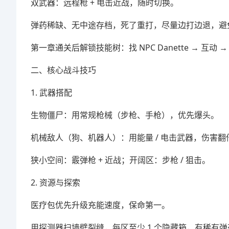
双武器：远程枪 + 电击近战，随时切换。
弹药稀缺、无中途存档，死了重打，尽量边打边退，避
第一章通关后解锁技能树：找 NPC Danette → 互动 →
二、核心战斗技巧
1. 武器搭配
生物僵尸：用常规枪械（步枪、手枪），优先爆头。
机械敌人（狗、机器人）：用能量 / 电击武器，伤害翻
狭小空间：霰弹枪 + 近战；开阔区：步枪 / 狙击。
2. 资源与探索
医疗包优先升级充能速度，保命第一。
用探测器扫墙壁裂缝，每区至少 1 个隐藏箱，有稀有弹药