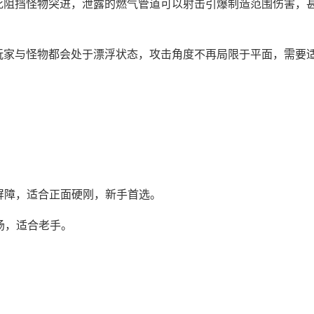
死阻挡怪物突进，泄露的燃气管道可以射击引爆制造范围伤害，
玩家与怪物都会处于漂浮状态，攻击角度不再局限于平面，需要
、屏障，适合正面硬刚，新手首选。
场，适合老手。