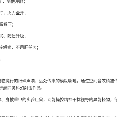
不了，随便冲脸；
打，火力全开；
斗超解压；
买、随便升级；
接解锁，不用肝任务；
。
怪物爬行的细碎声响、远处传来的模糊嘶吼，通过空间音效精准
远超同类科幻射击作品。
体、身披重甲的实验巨兽，到能操控精神干扰视野的异能怪物，