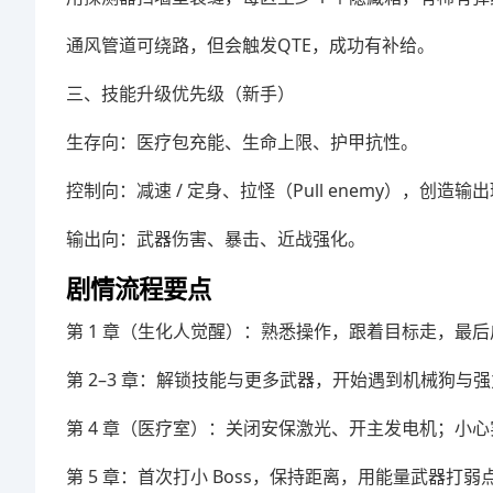
通风管道可绕路，但会触发QTE，成功有补给。
三、技能升级优先级（新手）
生存向：医疗包充能、生命上限、护甲抗性。
控制向：减速 / 定身、拉怪（Pull enemy），创造输
输出向：武器伤害、暴击、近战强化。
剧情流程要点
第 1 章（生化人觉醒）：熟悉操作，跟着目标走，最
第 2–3 章：解锁技能与更多武器，开始遇到机械狗与
第 4 章（医疗室）：关闭安保激光、开主发电机；小
第 5 章：首次打小 Boss，保持距离，用能量武器打