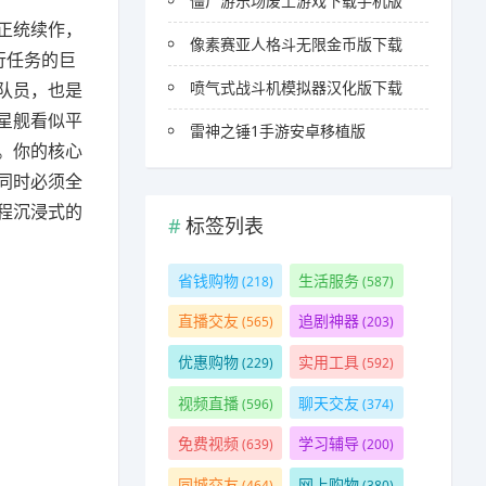
僵尸游乐场废土游戏下载手机版
列正统续作，
像素赛亚人格斗无限金币版下载
行任务的巨
喷气式战斗机模拟器汉化版下载
队员，也是
星舰看似平
雷神之锤1手游安卓移植版
。你的核心
同时必须全
程沉浸式的
标签列表
省钱购物
生活服务
(218)
(587)
直播交友
追剧神器
(565)
(203)
优惠购物
实用工具
(229)
(592)
视频直播
聊天交友
(596)
(374)
免费视频
学习辅导
(639)
(200)
同城交友
网上购物
(464)
(380)