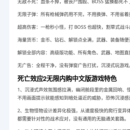
无敌不死：血条不掉，被丧尸围殴、BOSS 猛揍都死
无限子弹：所有枪械弹药用不完，不用换弹、不用省着
超高伤害：一枪秒小怪，打 BOSS 也超快，割草式战
海量货币：金币、钻石、解锁点全满，武器、装备随便
解锁全部内容：高级版功能、所有角色、武器、地图直
无广告：全程干净，没有弹窗广告打扰，沉浸式玩游戏
死亡效应2无限内购中文版游戏特色
1、沉浸式声效氛围感拉满，幽闭舱段里的金属回响、
不用画面提示就能感知到暗处逼近的威胁，恐怖沉浸感
2、生物怪物设计差异化极强，从速度极快的爬行变异
都需要针对性的战术应对，没有通用的无脑通关套路。