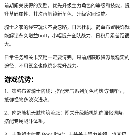
前期闯关获得的奖励，优先升级主力角色的等级和技能，提
升基础属性，其次再解锁新角色、升级家园设施。
骑士之家的经营玩法不要忽略，日常挂机、简单布置装饰就
能解锁永久增益buff，小幅提升全队战力，日积月累差距很
大。
日常任务和关卡奖励一定要清完，是前期获取资源最稳定的
途径，不用氪金也能稳步提升战力。
游戏优势：
1、策略布置骑士防线：搭配元气系列角色构筑防御阵型，
抵御怪物多波次进攻。
2、肉鸽随机天赋构筑流派：闯关升级随机挑选强化词条，
搭配专属战斗体系。
3、击败领主收服 Boss 助战：击杀关卡强力首领，将其招