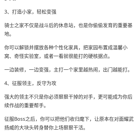
3、打造小家，轻松变强
骑士之家不仅是战斗后的休息站，也是你偷偷发育的重要基
地。
你可以解锁并摆放各种个性化家具，把家园布置成温馨小
窝、奇怪实验室，或者一看就很能打的硬核据点。
一边装修，一边变强，主打一个家里越热闹，出门越能打。
4、征服领主，反守为攻
强大的领主不只是你必须狠狠干掉的对手，更可能成为你后
续作战的重要帮手。
征服Boss之后，你可以把他们收归麾下，让原本在对面耀武
扬威的大块头转身替你上场狠狠干活。