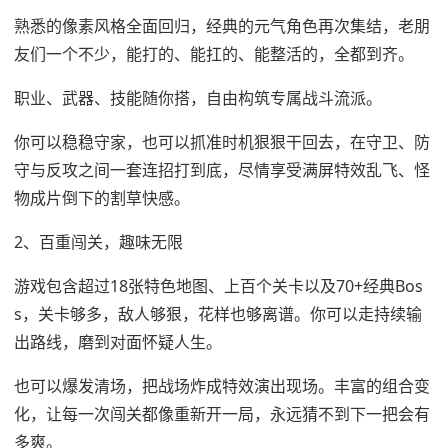
熟悉的像素风格全面回归，经典的元气角色再次集结，老朋
友们一个不少，能打的、能扛的、能整活的，全都到齐。
职业、武器、技能随你搭，自由构筑专属战斗流派。
你可以稳稳守家，也可以抓准时机狠狠干回去，在守卫、防
守与反攻之间一套连招打到底，尽情享受满屏特效乱飞、怪
物成片倒下的割草快感。
2、百重闯关，趣味无限
游戏包含超过18张特色地图、上百个关卡以及70+经典Bos
s，关卡够多，敌人够狠，花样也够离谱。你可以走持续输
出路线，磨到对面怀疑人生。
也可以爆发清场，把战场炸成特效演出现场。丰富的组合变
化，让每一次闯关都像重新开一局，永远猜不到下一把会有
多爽。