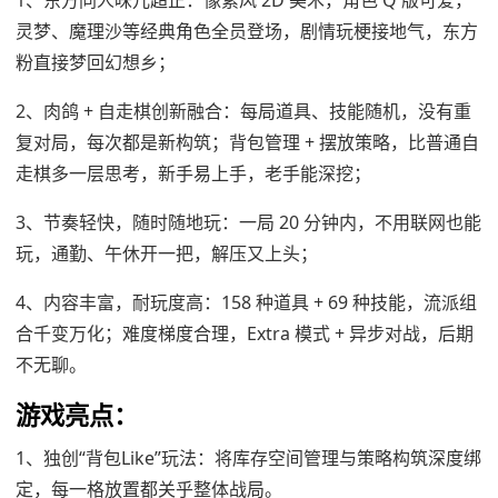
1、东方同人味儿超正：像素风 2D 美术，角色 Q 版可爱，
灵梦、魔理沙等经典角色全员登场，剧情玩梗接地气，东方
粉直接梦回幻想乡；
2、肉鸽 + 自走棋创新融合：每局道具、技能随机，没有重
复对局，每次都是新构筑；背包管理 + 摆放策略，比普通自
走棋多一层思考，新手易上手，老手能深挖；
3、节奏轻快，随时随地玩：一局 20 分钟内，不用联网也能
玩，通勤、午休开一把，解压又上头；
4、内容丰富，耐玩度高：158 种道具 + 69 种技能，流派组
合千变万化；难度梯度合理，Extra 模式 + 异步对战，后期
不无聊。
游戏亮点：
1、独创“背包Like”玩法：将库存空间管理与策略构筑深度绑
定，每一格放置都关乎整体战局。