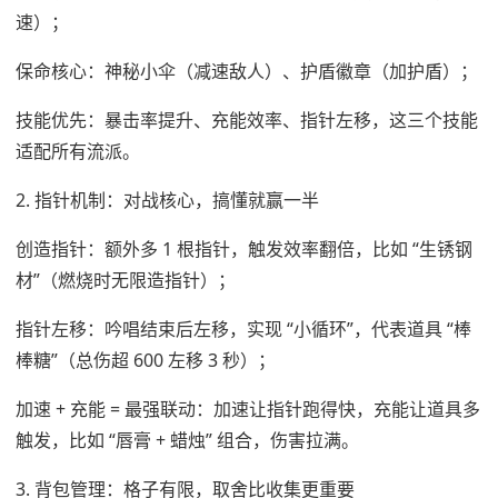
速）；
保命核心：神秘小伞（减速敌人）、护盾徽章（加护盾）；
技能优先：暴击率提升、充能效率、指针左移，这三个技能
适配所有流派。
2. 指针机制：对战核心，搞懂就赢一半
创造指针：额外多 1 根指针，触发效率翻倍，比如 “生锈钢
材”（燃烧时无限造指针）；
指针左移：吟唱结束后左移，实现 “小循环”，代表道具 “棒
棒糖”（总伤超 600 左移 3 秒）；
加速 + 充能 = 最强联动：加速让指针跑得快，充能让道具多
触发，比如 “唇膏 + 蜡烛” 组合，伤害拉满。
3. 背包管理：格子有限，取舍比收集更重要