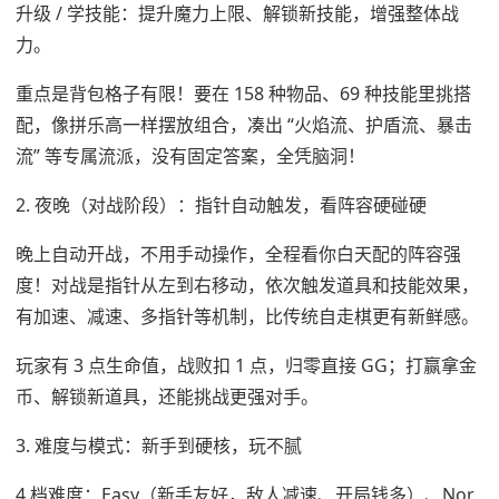
升级 / 学技能：提升魔力上限、解锁新技能，增强整体战
力。
重点是背包格子有限！要在 158 种物品、69 种技能里挑搭
配，像拼乐高一样摆放组合，凑出 “火焰流、护盾流、暴击
流” 等专属流派，没有固定答案，全凭脑洞！
2. 夜晚（对战阶段）：指针自动触发，看阵容硬碰硬
晚上自动开战，不用手动操作，全程看你白天配的阵容强
度！对战是指针从左到右移动，依次触发道具和技能效果，
有加速、减速、多指针等机制，比传统自走棋更有新鲜感。
玩家有 3 点生命值，战败扣 1 点，归零直接 GG；打赢拿金
币、解锁新道具，还能挑战更强对手。
3. 难度与模式：新手到硬核，玩不腻
4 档难度：Easy（新手友好，敌人减速、开局钱多）、Nor