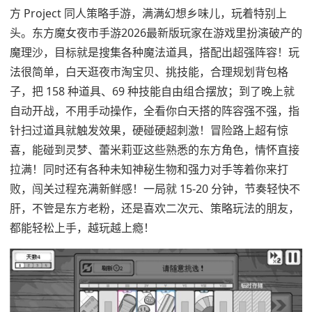
方 Project 同人策略手游，满满幻想乡味儿，玩着特别上
头。东方魔女夜市手游2026最新版玩家在游戏里扮演破产的
魔理沙，目标就是搜集各种魔法道具，搭配出超强阵容！玩
法很简单，白天逛夜市淘宝贝、挑技能，合理规划背包格
子，把 158 种道具、69 种技能自由组合摆放；到了晚上就
自动开战，不用手动操作，全看你白天搭的阵容强不强，指
针扫过道具就触发效果，硬碰硬超刺激！冒险路上超有惊
喜，能碰到灵梦、蕾米莉亚这些熟悉的东方角色，情怀直接
拉满！同时还有各种未知神秘生物和强力对手等着你来打
败，闯关过程充满新鲜感！一局就 15-20 分钟，节奏轻快不
肝，不管是东方老粉，还是喜欢二次元、策略玩法的朋友，
都能轻松上手，越玩越上瘾！