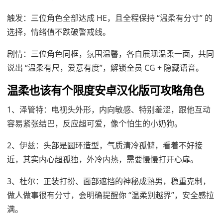
触发：三位角色全部达成 HE，且全程保持 “温柔有分寸” 的
选择，情绪值不跌破警戒线。
剧情：三位角色同框，氛围温馨，各自展现温柔一面，共同
说出 “温柔有尺，爱意有度”，解锁全员 CG + 隐藏语音。
温柔也该有个限度安卓汉化版可攻略角色
1、泽管特：电视头外形，内向敏感、特别羞涩，跟他互动
容易紧张结巴，反应超可爱，像个怕生的小奶狗。
2、伊兹：头部是圆环造型，气质清冷孤僻，看着不好接
近，其实内心超孤独，外冷内热，需要慢慢打开心扉。
3、杜尔：正装打扮、面部遮挡的神秘成熟男，稳重克制，
做人做事很有分寸，会明确提醒你 “温柔别越界”，安全感拉
满。