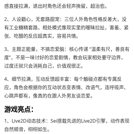
感直接拉满，退出时角色还会轻声挽留，超治愈。
2、人设戳心，无套路甜宠：三位人外角色性格反差大，没
有工业糖精套路，相处模式像现实里的暧昧拉扯，害羞、紧
张、吃醋的反应超真实，容易共情。
3、主题正能量，不搞恋爱脑：核心传递 “温柔有尺，善良有
度”，不是一味讨好的恋爱剧情，教会玩家相处要守边界，
过度迁就只会消耗自己，价值观很正。
4、细节拉满，互动反馈超丰富：每个触碰点都有专属反
应，角色会根据你的互动状态变表情、改语气，连呼吸声、
心跳声都有，像真的在跟人外男友谈恋爱。
游戏亮点：
1、Live2D动态技术：Sei搭载先进的Live2D引擎，动作表现
自然顺滑，栩栩如生。