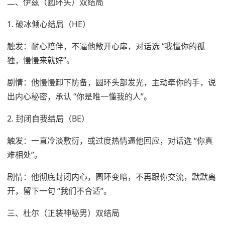
二、伊兹（圆环头）双结局
1. 破冰倾心结局（HE）
触发：耐心陪伴，不逼他敞开心扉，对话选 “我懂你的孤
独，慢慢来就好”。
剧情：他慢慢卸下防备，圆环头部发光，主动牵你的手，说
出内心秘密，承认 “你是唯一懂我的人”。
2. 封闭自我结局（BE）
触发：一直冷淡敷衍，或过度热情逼他回应，对话选 “你真
难相处”。
剧情：他彻底封闭内心，圆环变暗，不再跟你交流，默默离
开，留下一句 “我们不合适”。
三、杜尔（正装神秘男）双结局