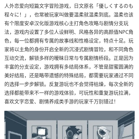
人外恋爱向短篇文字冒险游戏，日文原名「優しくするのも
程々に！」，也常被玩家叫做要温柔就温柔到底。温柔也该
有个限度安卓汉化版游戏核心主打角色攻略与剧情分支玩
法，游戏内设置了多位人设鲜明、风格各异的高颜值NPC角
色，每一位都拥有专属的故事线和性格设定，特点十足。玩
家将以主角的身份开启全新的沉浸式剧情冒险，和不同角色
互动交流，解锁多样的暧昧日常与专属剧情桥段。正是因为
丰富的分支设定，游戏拥有多结局体系，不管是甜蜜圆满的
美好结局，还是略带遗憾的特殊结局，都需要玩家通过不同
的选择一步步解锁。反复游玩也不会觉得枯燥，每次全新的
选择都能带来不一样的游戏体验，可玩性和重复游玩拉满，
喜欢文字恋爱、剧情养成类手游的玩家千万别错过！