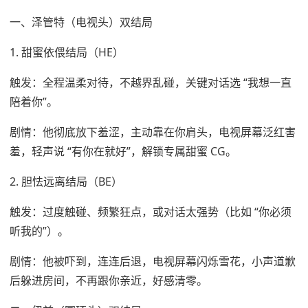
一、泽管特（电视头）双结局
1. 甜蜜依偎结局（HE）
触发：全程温柔对待，不越界乱碰，关键对话选 “我想一直
陪着你”。
剧情：他彻底放下羞涩，主动靠在你肩头，电视屏幕泛红害
羞，轻声说 “有你在就好”，解锁专属甜蜜 CG。
2. 胆怯远离结局（BE）
触发：过度触碰、频繁狂点，或对话太强势（比如 “你必须
听我的”）。
剧情：他被吓到，连连后退，电视屏幕闪烁雪花，小声道歉
后躲进房间，不再跟你亲近，好感清零。