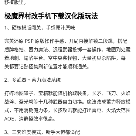
移植版里。
极魔界村改手机下载汉化版玩法
1、硬核横版闯关，手感原汁原味
完美还原 PSP 原版操作手感，开局直接解锁二段跳，搭配
盾牌格挡、蓄力魔法、远程武器投掷一套操作。地图到处藏
着地刺、塌陷平台、空中突袭怪物，大量初见杀陷阱，每一
关都要记熟怪物刷新位置才能顺利通关。
2、多武器 + 蓄力魔法系统
打碎地图罐子、宝箱就能随机拾取装备，长矛、飞刀、火焰
战斧、圣光弩等十几种武器自由切换。魔法改成蓄力释放模
式，不用消耗魔力条，长按攻击就能打出雷电、火焰大范围
AOE，清群怪效率很高。
3、三套难度模式，新手大佬都适配