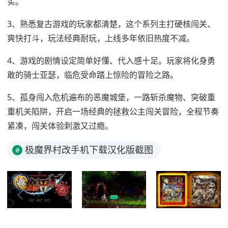
实。
3、熟悉复古游戏的玩家都清楚，这个系列主打硬核闯关、
爽快打斗，玩法经典耐玩，上线多年依旧热度不减。
4、游戏的剧情设定简单好懂、代入感十足。玩家将化身勇
敢的骑士亚瑟，临危受命踏上惊险的冒险之路。
5、孤身闯入危机遍布的恶魔城堡，一路斩杀魔物、突破重
重机关陷阱，开启一场经典的拯救公主闯关冒险，全程节奏
紧凑，闯关体验刺激又过瘾。
极魔界村改手机下载汉化版截图
#