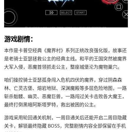
游戏剧情：
本作是卡普空经典《魔界村》系列正统改良强化版，故事还
是老骑士亚瑟拯救公主的经典主线。和平的王国突然被魔界
大军入侵，恶魔首领抓走公主，整座城堡沦为魔物巢穴。
咱们操控骑士亚瑟孤身闯入危机四伏的魔界，穿过阴森森
林、亡灵古堡、熔岩地狱、深渊魔殿等多层危险地图，一路
斩杀骷髅、幽灵、恶魔巨兽，一路闯过关卡击败各大魔王，
最终打倒黑暗阿斯塔罗特，救出被困的公主。
游戏采用轮回通关机制，一周目通关后还能开启二周目隐藏
关卡，解锁最终隐藏 BOSS，完整剧情内容全部保留在手机