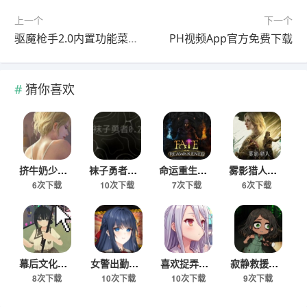
上一个
下一个
驱魔枪手2.0内置功能菜单最新版
PH视频App官方免费下载
猜你喜欢
挤牛奶少女手游最新版
袜子勇者安卓下载安装
命运重生解锁版下载
雾影猎人安卓移植版
6次下载
10次下载
7次下载
6次下载
幕后文化祭游戏下载手机版
女警出勤破解版免费下载
喜欢捉弄我的可爱妹妹游戏手机版
寂静救援游戏下载
8次下载
10次下载
10次下载
9次下载