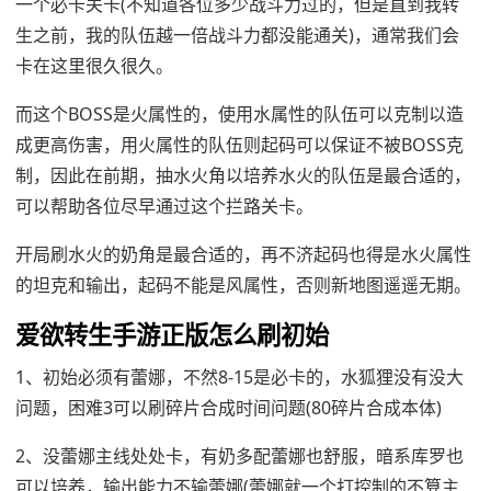
一个必卡关卡(不知道各位多少战斗力过的，但是直到我转
生之前，我的队伍越一倍战斗力都没能通关)，通常我们会
卡在这里很久很久。
而这个BOSS是火属性的，使用水属性的队伍可以克制以造
成更高伤害，用火属性的队伍则起码可以保证不被BOSS克
制，因此在前期，抽水火角以培养水火的队伍是最合适的，
可以帮助各位尽早通过这个拦路关卡。
开局刷水火的奶角是最合适的，再不济起码也得是水火属性
的坦克和输出，起码不能是风属性，否则新地图遥遥无期。
爱欲转生手游正版怎么刷初始
1、初始必须有蕾娜，不然8-15是必卡的，水狐狸没有没大
问题，困难3可以刷碎片合成时间问题(80碎片合成本体)
2、没蕾娜主线处处卡，有奶多配蕾娜也舒服，暗系库罗也
可以培养，输出能力不输蕾娜(蕾娜就一个打控制的不算主