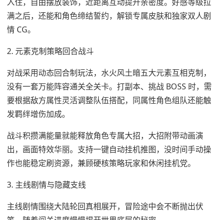
入住，自由摆放装饰，近距离互动提升亲密度。好感等级拉
满之后，还能和角色缔结誓约，解锁专属皮肤和独家双人剧
情 CG。
2. 元素克制策略回合战斗
对战采用动态回合制玩法，水火风土暗五大元素互相克制，
没有一套万能阵容通关全关卡。打副本、挑战 BOSS 时，需
要根据敌方属性灵活调整队伍搭配，同属性角色组队还能触
发羁绊增伤加成。
战斗积攒满能量就能释放角色专属大招，大招附带动画演
出，画面特效华丽。支持一键自动挂机推图，没时间手动操
作也能稳定刷资源，兼顾硬核策略玩家和休闲挂机党。
3. 主线剧情与隐藏支线
主线剧情围绕大陆轮回真相展开，冒险途中会不断抛出伏