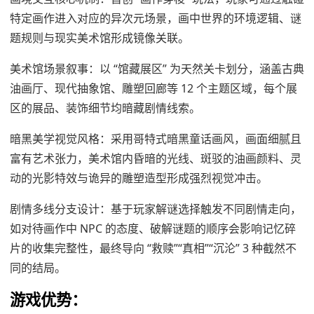
特定画作进入对应的异次元场景，画中世界的环境逻辑、谜
题规则与现实美术馆形成镜像关联。
美术馆场景叙事：以 “馆藏展区” 为天然关卡划分，涵盖古典
油画厅、现代抽象馆、雕塑回廊等 12 个主题区域，每个展
区的展品、装饰细节均暗藏剧情线索。
暗黑美学视觉风格：采用哥特式暗黑童话画风，画面细腻且
富有艺术张力，美术馆内昏暗的光线、斑驳的油画颜料、灵
动的光影特效与诡异的雕塑造型形成强烈视觉冲击。
剧情多线分支设计：基于玩家解谜选择触发不同剧情走向，
如对待画作中 NPC 的态度、破解谜题的顺序会影响记忆碎
片的收集完整性，最终导向 “救赎”“真相”“沉沦” 3 种截然不
同的结局。
游戏优势：