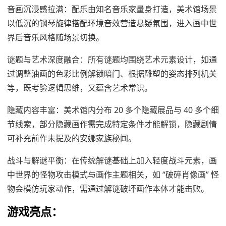
音画沉浸感拉满：配乐由知名音乐家量身打造，美术馆场景
以低沉的钢琴旋律搭配环境音效营造悬疑氛围，进入画中世
界后音乐风格随场景切换。
谜题与艺术深度融合：所有谜题均围绕艺术元素设计，如通
过调整油画的色彩比例解锁暗门、根据雕塑的姿态排列机关
等，既考验逻辑思维，又蕴含艺术常识。
隐藏内容丰富：美术馆内分布 20 多个隐藏展品与 40 多个细
节线索，部分隐藏画作需完成特定条件才能解锁，隐藏剧情
可补充前作未提及的安娜家族秘闻。
战斗与解谜平衡：在传统解谜基础上加入轻度战斗元素，画
中世界的怪物攻击模式与画作主题相关，如 “破碎肖像画” 怪
物会模仿玩家动作，需通过解谜破坏画作本体才能击败。
游戏亮点：