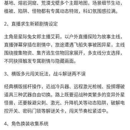
基地、熔岩洞窟、荒漠戈壁多个主题地图，场景细节生动，
植被、陷阱、怪物都有专属动态特效，科幻氛围感拉满。
2、直播求生新颖剧情设定
主角是星际兔女郎主播艾莉，以户外直播探险为故事主线，
直播弹幕穿插在剧情中，旅途遭遇飞船失事被困异星，主线
围绕搜集物资、集齐逃生信物回家展开，多支线分支选择，
不同抉择触发专属剧情与隐藏画面。
3、横版多元闯关玩法，战斗解谜两不误
经典横版摇杆操作，近战冷兵器、远程激光枪械、投掷爆破
道具三种武器自由切换。路上既要迎战种类繁多的变异外星
怪兽，还要躲避尖刺、激光、升降机关等动态陷阱，破解电
控开关、密码门锁等解谜关卡，闯关节奏松紧适中。
4、角色换装收集系统