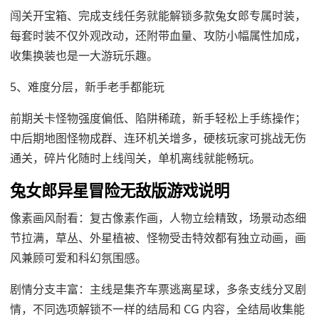
闯关开宝箱、完成支线任务就能解锁多款兔女郎专属时装，
每套时装不仅外观改动，还附带血量、攻防小幅属性加成，
收集换装也是一大游玩乐趣。
5、难度分层，新手老手都能玩
前期关卡怪物强度偏低、陷阱稀疏，新手轻松上手练操作；
中后期地图怪物成群、连环机关增多，硬核玩家可挑战无伤
通关，碎片化随时上线闯关，单机离线就能畅玩。
兔女郎异星冒险无敌版游戏说明
像素画风耐看：复古像素作画，人物立绘精致，场景动态细
节拉满，草丛、外星植被、怪物受击特效都有独立动画，画
风兼顾可爱和科幻氛围感。
剧情分支丰富：主线是集齐车票逃离星球，多条支线分叉剧
情，不同选项解锁不一样的结局和 CG 内容，全结局收集能