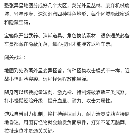
整张异星地图分成好几个大区，荧光外星丛林、废弃机械废
墟、异星沙漠、深海洞窟四种特色地形，每个区域隐藏密道
和隐藏宝箱，
宝箱能开出武器、消耗道具、角色换装素材，很多通关必备
车票都藏在隐蔽角落，细心搜图才能凑齐返程车票。
闯关战斗：
地图到处游荡外星变异怪兽，每种怪物攻击模式不一样，近
战小怪贴脸突袭、远程怪远程放能量弹。
随身可以切换能量短剑、激光枪、特制爆破酒瓶三类武器，
打小怪攒经验升级，提升血量、耐力、攻击力属性。
游戏自带耐力机制，挨打持续掉耐力，耐力清零艾莉直接倒
地昏迷，周围有怪物就会触发负面事件，打架不能无脑莽，
拉扯走位才是通关关键。