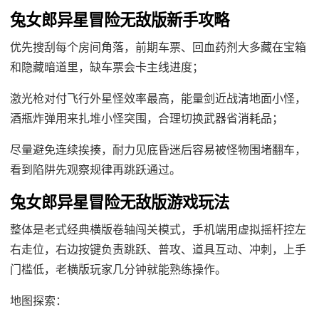
兔女郎异星冒险无敌版新手攻略
优先搜刮每个房间角落，前期车票、回血药剂大多藏在宝箱
和隐藏暗道里，缺车票会卡主线进度；
激光枪对付飞行外星怪效率最高，能量剑近战清地面小怪，
酒瓶炸弹用来扎堆小怪突围，合理切换武器省消耗品；
尽量避免连续挨揍，耐力见底昏迷后容易被怪物围堵翻车，
看到陷阱先观察规律再跳跃通过。
兔女郎异星冒险无敌版游戏玩法
整体是老式经典横版卷轴闯关模式，手机端用虚拟摇杆控左
右走位，右边按键负责跳跃、普攻、道具互动、冲刺，上手
门槛低，老横版玩家几分钟就能熟练操作。
地图探索：