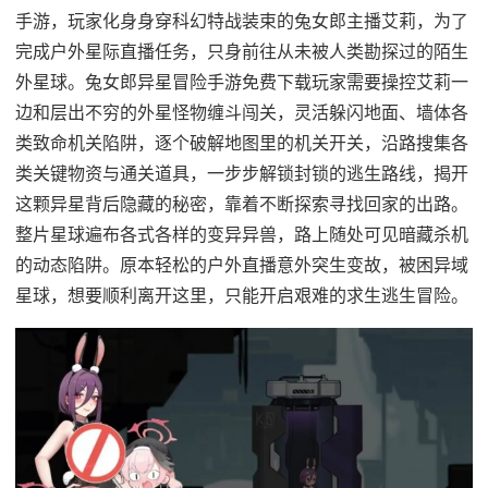
手游，玩家化身身穿科幻特战装束的兔女郎主播艾莉，为了
完成户外星际直播任务，只身前往从未被人类勘探过的陌生
外星球。兔女郎异星冒险手游免费下载玩家需要操控艾莉一
边和层出不穷的外星怪物缠斗闯关，灵活躲闪地面、墙体各
类致命机关陷阱，逐个破解地图里的机关开关，沿路搜集各
类关键物资与通关道具，一步步解锁封锁的逃生路线，揭开
这颗异星背后隐藏的秘密，靠着不断探索寻找回家的出路。
整片星球遍布各式各样的变异异兽，路上随处可见暗藏杀机
的动态陷阱。原本轻松的户外直播意外突生变故，被困异域
星球，想要顺利离开这里，只能开启艰难的求生逃生冒险。