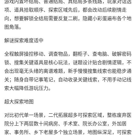
游戏内置坏结局、普通结局、真结局多条线路，玩家对话选
项、道具拾取顺序、探索区域先后，都会改动后续剧情走
向，想要解锁全结局需要反复二刷，隐藏小彩蛋遍布各个地
图角落。
解谜探索难度适中
全程触屏操控移动、调查物品，翻柜子、查电脑、破解密码
锁、搜集关键道具是核心玩法，谜题设计贴合剧情逻辑，不
会出现毫无头绪的离谱难题，新手慢慢搜集线索也能稳步通
关；随身自带记事笔记，自动收录关键线索，不用手动记线
索大幅降低游玩压力。
超大探索地图
对比初代单一场景，二代拓展超多可探索区域，整栋废弃医
院分上下两层数十间病房、手术室、院长办公室，外加居
家、事务所、乡下老屋多个独立场景，地图纵深足，可探索