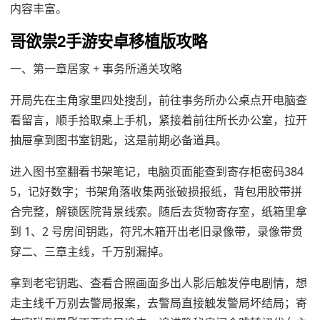
内容丰富。
哥欲祟2手游安卓移植版攻略
一、第一章居家 + 事务所通关攻略
开局先在主角家里四处搜刮，前往事务所办公桌点开电脑查
看留言，顺手拾取桌上手机，紧接着前往所长办公室，拉开
抽屉拿到图书室钥匙，这是前期必备道具。
进入图书室翻看书架笔记，电脑页面能查到寄存柜密码384
5，记好数字；书架角落收集两张破损报纸，背包用胶带拼
合完整，解锁医院背景线索。随后去货物寄存室，纸箱里拿
到 1、2 号房间钥匙，符咒木箱开出老旧录像带，录像带贯
穿二、三章主线，千万别漏掉。
拿到老宅钥匙、查看合照画面多出人影后触发停电剧情，想
走主线千万别去警局报案，去警局直接触发警局坏结局；寄