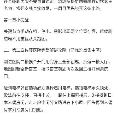
存室碰到黑影不要盲目追击，追进隐秘房间会跳转初代女主
老宅，惨死支线直接收尾，一周目优先绕开这条小路。
第一章小提醒
关键节点手动存档，停电、黑影出现两个位置存盘，后续刷
结局不用重复从头跑图。
二、第二章佐藤医院完整解谜攻略（游戏难点集中区）
刚进医院二楼挨个开门用完身上全部钥匙，折返一楼大厅，
地图刷新全新密室，拾取密室钥匙再次返回二楼开剩余房
门。
碰到电梯弹窗选项必须选择启用电梯，选错电梯永久锁死，
没法前往 6 楼，直接卡关；一路往上探索楼层，3 楼找到日
本人偶房间，走走廊中间分叉路进右下小屋，回头再到人偶
房拿到专属房门钥匙。