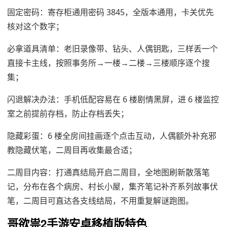
固定密码：寄存柜通用密码 3845，全版本通用，卡关优先
核对这个数字；
必拿道具清单：老旧录像带、钻头、人偶钥匙，三样丢一个
直接卡主线，按照事务所→一楼→二楼→三楼顺序逐个搜
集；
闪退解决办法：手机低配容易在 6 楼剧情黑屏，进 6 楼监控
室之前提前存档，防止存档丢失；
隐藏彩蛋：6 楼全房间挂画逐个点击互动，人偶额外补充邪
教隐藏伏笔，二周目再收集最合适；
二周目内容：打通真结局开启二周目，全地图刷新散落笔
记，分布在各个病房、村长小屋，集齐笔记补齐系列故事伏
笔，二周目可直达各支线结局，不用重复解谜跑图。
哥欲祟2手游安卓移植版特色