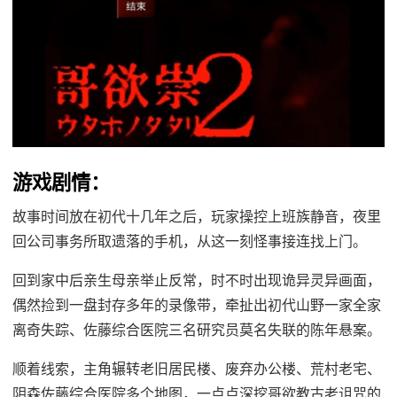
游戏剧情：
故事时间放在初代十几年之后，玩家操控上班族静音，夜里
回公司事务所取遗落的手机，从这一刻怪事接连找上门。
回到家中后亲生母亲举止反常，时不时出现诡异灵异画面，
偶然捡到一盘封存多年的录像带，牵扯出初代山野一家全家
离奇失踪、佐藤综合医院三名研究员莫名失联的陈年悬案。
顺着线索，主角辗转老旧居民楼、废弃办公楼、荒村老宅、
阴森佐藤综合医院多个地图，一点点深挖哥欲教古老诅咒的