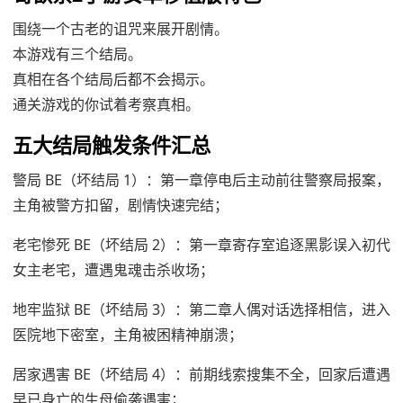
围绕一个古老的诅咒来展开剧情。
本游戏有三个结局。
真相在各个结局后都不会揭示。
通关游戏的你试着考察真相。
五大结局触发条件汇总
警局 BE（坏结局 1）：第一章停电后主动前往警察局报案，
主角被警方扣留，剧情快速完结；
老宅惨死 BE（坏结局 2）：第一章寄存室追逐黑影误入初代
女主老宅，遭遇鬼魂击杀收场；
地牢监狱 BE（坏结局 3）：第二章人偶对话选择相信，进入
医院地下密室，主角被困精神崩溃；
居家遇害 BE（坏结局 4）：前期线索搜集不全，回家后遭遇
早已身亡的生母偷袭遇害；