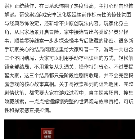
祟》正统续作，在日系恐怖圈子热度很高，主打心理向恐怖
解谜。哥欲祟2游戏安卓汉化版延续前作标志性的惊悚氛围
与经典恐怖设定，还新增不少原创玩法内容。玩家化身主
角，从居家场景开启冒险，家中接连冒出各类诡异灵异怪
事，顺着零碎线索一步步探查怪事背后隐藏的秘密。很多新
手玩家关心的结局问题这里给大家科普一下，游戏一共包含
三个不同结局，大家可以利用手动存档读档的方式，轻松解
锁全部结局，不用重复从头通关，操作特别省心。不过要提
醒大家，这三个结局都只是阶段性剧情收尾，并不会完整揭
露游戏的核心故事真相。关于哥欲祟系列的诅咒谜团、完整
剧情伏笔，都需要大家在游戏过程中，自主探索场景、搜集
隐藏线索，一点点挖掘解锁完整的世界观与故事真相，可玩
性和探索感直接拉满。