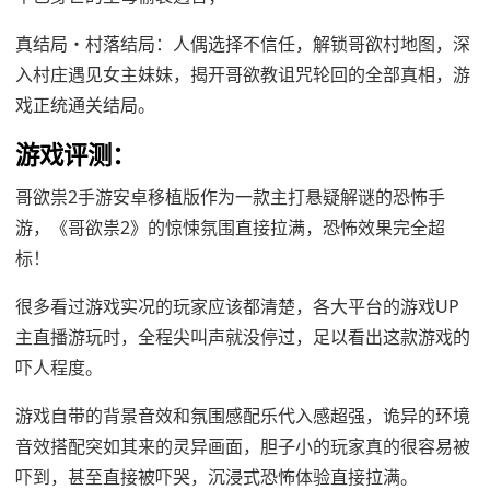
真结局・村落结局：人偶选择不信任，解锁哥欲村地图，深
入村庄遇见女主妹妹，揭开哥欲教诅咒轮回的全部真相，游
戏正统通关结局。
游戏评测：
哥欲祟2手游安卓移植版作为一款主打悬疑解谜的恐怖手
游，《哥欲祟2》的惊悚氛围直接拉满，恐怖效果完全超
标！
很多看过游戏实况的玩家应该都清楚，各大平台的游戏UP
主直播游玩时，全程尖叫声就没停过，足以看出这款游戏的
吓人程度。
游戏自带的背景音效和氛围感配乐代入感超强，诡异的环境
音效搭配突如其来的灵异画面，胆子小的玩家真的很容易被
吓到，甚至直接被吓哭，沉浸式恐怖体验直接拉满。