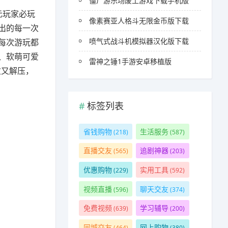
僵尸游乐场废土游戏下载手机版
元玩家必玩
像素赛亚人格斗无限金币版下载
出的每一次
喷气式战斗机模拟器汉化版下载
每次游玩都
、软萌可爱
雷神之锤1手游安卓移植版
愈又解压，
标签列表
省钱购物
生活服务
(218)
(587)
直播交友
追剧神器
(565)
(203)
优惠购物
实用工具
(229)
(592)
视频直播
聊天交友
(596)
(374)
免费视频
学习辅导
(639)
(200)
同城交友
网上购物
(464)
(380)