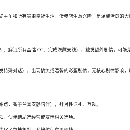
终主角和所有猫娘幸福生活，蛋糕店生意兴隆，是温馨治愈的大
标、解锁所有基础 CG、完成隐藏支线），触发额外剧情，可能
发特殊对话），出现搞笑或温馨的彩蛋剧情，无核心剧情影响，
甜点，香子兰喜安静陪伴），针对性送礼、互动。
项，伙伴结局选经营或友情相关选项。
优化了存档机制，多档位保存更便捷。