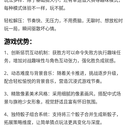
玩法多样：除了基础猜大小，还有幸运值大赛等趣味模式，
每种模式体验不一样，玩不腻。
轻松解压：节奏快、无压力，不用费脑，无聊时、想放松时
玩一局，瞬间驱散坏心情。
游戏优势：
1、创新惩罚互动机制‌：获胜方可以命令失败方执行趣味任
务，增加对战趣味性与角色互动张力，强化胜负成就感。
2、‌动态难度与背景音乐‌：随着关卡推进，挑战逐步升级，
配合轻松愉悦的背景音乐，营造沉浸式游戏节奏。
3、‌精致像素美术风格‌：采用细腻的像素画风，搭配中式场
景与旗袍少女形象，视觉舒适且富有怀旧氛围。
4、‌独特骰子组合系统‌：支持将三个骰子合并生成新骰子，
拓展策略维度，让简单猜点玩法更具变化与深度。