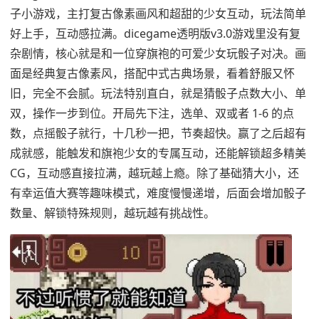
子小游戏，主打复古像素画风和超甜的少女互动，玩法简单
好上手，互动感拉满。dicegame透明版v3.0游戏里没有复
杂剧情，核心就是和一位穿旗袍的可爱少女玩骰子对决。画
面是经典复古像素风，搭配中式古典场景，看着舒服又怀
旧，完全不会腻。玩法特别直白，就是猜骰子点数大小、单
双，操作一步到位。开局先下注，选单、双或者 1-6 的点
数，点摇骰子就行，十几秒一把，节奏超快。赢了之后超有
成就感，能触发和旗袍少女的专属互动，还能解锁超多精美
CG，互动感直接拉满，越玩越上瘾。除了基础猜大小，还
有幸运值大赛等趣味模式，难度慢慢递增，后面会增加骰子
数量、解锁特殊规则，越玩越有挑战性。