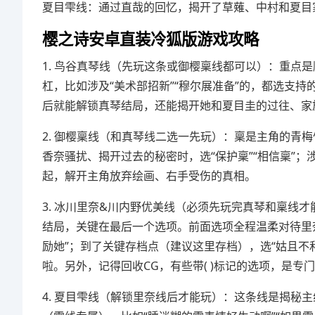
夏目雫线：通过直哉的回忆，揭开了草薙、中村和夏目
樱之诗安卓直装冷狐版游戏攻略
1. 鸟谷真琴线（先玩这条或御樱稟线都可以）：重点
杠，比如涉及“美术部招新”“穆尔展准备”的，都选支持
后就能解锁真琴结局，还能揭开她和夏目圭的过往、家
2. 御樱稟线（和真琴线二选一先玩）：稟是主角的青梅
香奈骚扰、揭开过去的秘密时，选“保护稟”“相信稟”
起，解开主角放弃绘画、右手受伤的真相。
3. 冰川里奈&川内野优美线（必须先玩完真琴和稟线
结局，关键在最后一个选项。前面选项全程温柔对待里奈
励她”；到了关键存档点（建议这里存档），选“姑且不
啦。另外，记得回收CG，有些带( )标记的选项，是专
4. 夏目雫线（解锁里奈线后才能玩）：这条线是揭秘