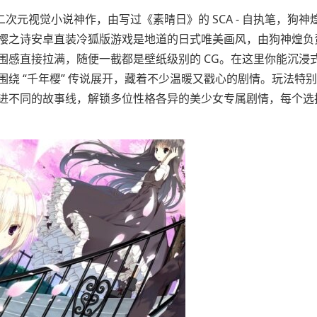
二次元视觉小说神作，由写过《素晴日》的 SCA - 自执笔，狗神
樱之诗安卓直装冷狐版游戏是地道的日式唯美画风，由狗神煌负
围感直接拉满，随便一截都是壁纸级别的 CG。在这里你能沉浸
绕 “千年樱” 传说展开，藏着不少温暖又戳心的剧情。玩法特
进不同的故事线，解锁多位性格各异的美少女专属剧情，每个选