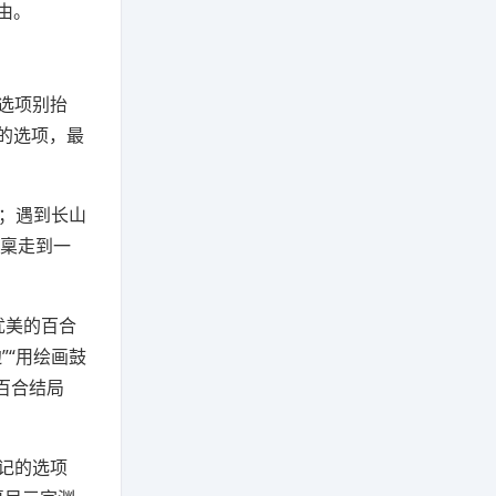
由。
选项别抬
”的选项，最
”；遇到长山
和稟走到一
优美的百合
”“用绘画鼓
百合结局
记的选项