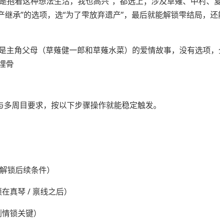
雫是抱着这种想法生活，我也高兴”，都选上；涉及草薙、中村、
遗产继承”的选项，选“为了雫放弃遗产”，最后就能解锁雫结局，
的是主角父母（草薙健一郎和草薙水菜）的爱情故事，没有选项，
埋骨
路线锁与多周目要求，按以下步骤操作就能稳定触发。
可，解锁后续条件）
须在真琴 / 禀线之后）
，剧情锁关键）