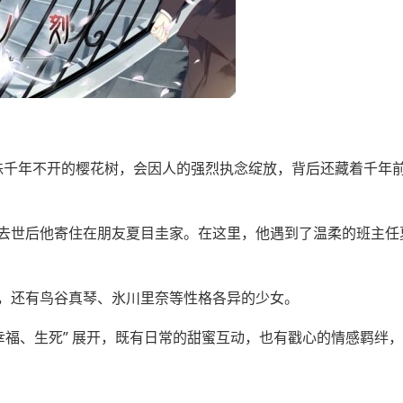
一株千年不开的樱花树，会因人的强烈执念绽放，背后还藏着千年
去世后他寄住在朋友夏目圭家。在这里，他遇到了温柔的班主任
，还有鸟谷真琴、氷川里奈等性格各异的少女。
幸福、生死” 展开，既有日常的甜蜜互动，也有戳心的情感羁绊