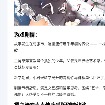
游戏剧情：
故事发生在弓张市，这里流传着千年樱的传说 —— 
歌。
主角草薙直哉是个孤独的少年，父亲是世界级艺术家，
员妹妹夏目雫；
新学期里，小时候转学离开的青梅竹马御桜稟也回归了
剧情节奏舒缓，满是文艺感和哲学思考，围绕 “艺术、
都能让人感受到不一样的温暖与遗憾。