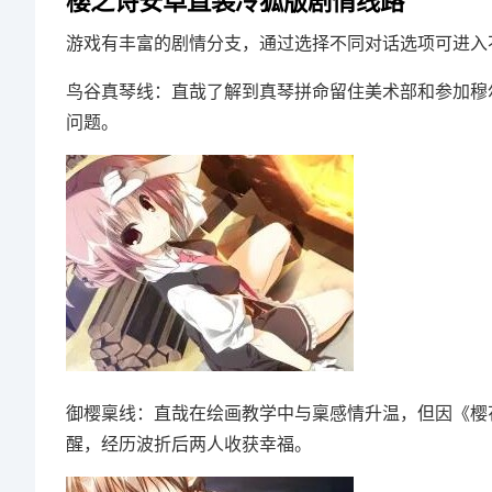
樱之诗安卓直装冷狐版剧情线路
游戏有丰富的剧情分支，通过选择不同对话选项可进入
鸟谷真琴线：直哉了解到真琴拼命留住美术部和参加穆
问题。
御樱稟线：直哉在绘画教学中与稟感情升温，但因《樱
醒，经历波折后两人收获幸福。