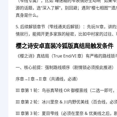
（雫线专属），比如“睡迷糊的雫表情好生动啊”“如果
源的话题，选“深入了解”，别回避；遇到“樱七相图”“
真身是什么。
5. 后续解锁章节（雫线通关后解锁）：先玩Ⅳ章，讲
情就行，能揭开更多家族的秘密，比如中村家的过往、
樱之诗安卓直装冷狐版真结局触发条件
《樱之诗》真结局（True End/VI 章）有严格的
一、核心前提：强制路线顺序（剧情锁必须按此推进）
序章→I 章→II 章（共通线，必通）
III 章第 1 轮：鸟谷真琴线 OR 御樱禀线（二选一即
III 章第 2 轮：冰川里奈 & 川内野优美线（百合线，必
III 章第 3 轮：夏目雫线（必须在里奈 & 优美线之后