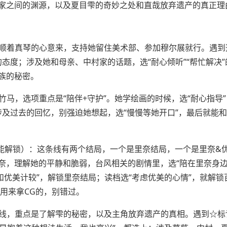
家之间的渊源，以及夏目雫的奇妙之处和直哉放弃遗产的真正理
是顺着真琴的心意来，支持她留住美术部、参加穆尔展就行。遇到
的态度；涉及她和母亲、中村家的话题，选“耐心倾听”“帮忙解决
族的秘密。
竹马，选项重点是“陪伴+守护”。她学绘画的时候，选“耐心指导
；涉及过去的回忆，别强迫她想起，选“慢慢等她开口”，最后就能
才能解锁）：这条线有两个结局，一个是里奈结局，一个是里奈&
，理解她的平静和脆弱，台风相关的剧情里，选“陪在里奈身边
和优美计较”，解锁里奈结局；读档选“考虑优美的心情”，就解锁
门用来拿CG的，别错过。
主线，重点是了解雫的秘密，以及主角放弃遗产的真相。遇到☆标