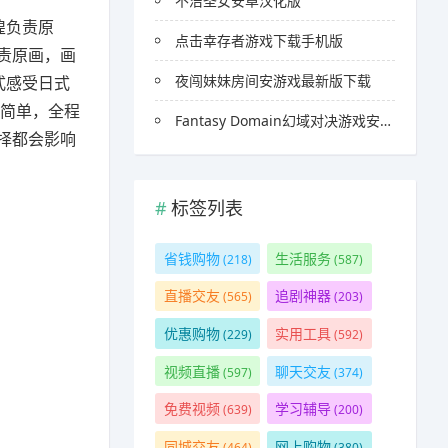
不洁圣女安卓汉化版
煌负责原
点击幸存者游戏下载手机版
责原画，画
夜闯妹妹房间安游戏最新版下载
式感受日式
别简单，全程
Fantasy Domain幻域对决游戏安卓官方版
择都会影响
标签列表
省钱购物
生活服务
(218)
(587)
直播交友
追剧神器
(565)
(203)
优惠购物
实用工具
(229)
(592)
视频直播
聊天交友
(597)
(374)
免费视频
学习辅导
(639)
(200)
同城交友
网上购物
(464)
(380)