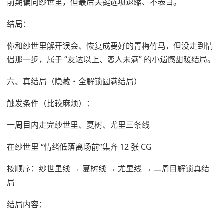
前期偏向纱世里，但最后关键选项退缩、不表白。
结局：
你和纱世里解开误会、恢复成要好的青梅竹马，但没走到情
侣那一步，属于 “友达以上、恋人未满” 的小遗憾甜暖结局。
六、真结局（隐藏・全解锁圆满结局）
触发条件（比较麻烦）：
一周目内走完纱世里、夏树、尤里三条线
在纱世里 “情绪低落离场前”集齐 12 张 CG
按顺序：纱世里线 → 夏树线 → 尤里线 → 二周目解锁真结
局
结局内容：