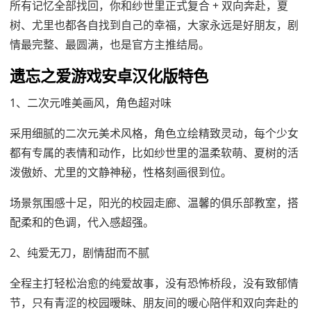
所有记忆全部找回，你和纱世里正式复合 + 双向奔赴，夏
树、尤里也都各自找到自己的幸福，大家永远是好朋友，剧
情最完整、最圆满，也是官方主推结局。
遗忘之爱游戏安卓汉化版特色
1、二次元唯美画风，角色超对味
采用细腻的二次元美术风格，角色立绘精致灵动，每个少女
都有专属的表情和动作，比如纱世里的温柔软萌、夏树的活
泼傲娇、尤里的文静神秘，性格刻画很到位。
场景氛围感十足，阳光的校园走廊、温馨的俱乐部教室，搭
配柔和的色调，代入感超强。
2、纯爱无刀，剧情甜而不腻
全程主打轻松治愈的纯爱故事，没有恐怖桥段，没有致郁情
节，只有青涩的校园暧昧、朋友间的暖心陪伴和双向奔赴的