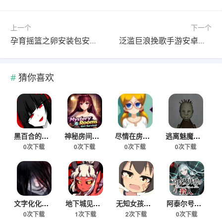
上一个
下一个
孕育摇篮之卵安装包安卓下载
泛滥巨浪挽歌手游安卓移植版
猜你喜欢
黑百合的嘲笑游戏下载手机版
神秘房间女孩生存手游安卓版下载
尽情在房间玩耍游戏真人版
逃离魅魔医院手机版下载
0次下载
0次下载
0次下载
0次下载
文字化化鬼语汉化版免费下载
地下城见闻录手游下载安卓版
无知女孩健康检查游戏免费版
阿泰尔号疑案安卓移植版
0次下载
1次下载
2次下载
0次下载