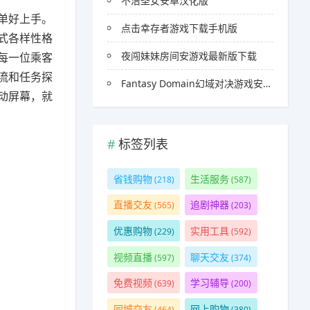
不洁圣女安卓汉化版
单好上手。
点击幸存者游戏下载手机版
式各样性格
夜闯妹妹房间安游戏最新版下载
每一位乘客
流和任务探
Fantasy Domain幻域对决游戏安卓官方版
动屏幕，就
标签列表
省钱购物
生活服务
(218)
(587)
直播交友
追剧神器
(565)
(203)
优惠购物
实用工具
(229)
(592)
视频直播
聊天交友
(597)
(374)
免费视频
学习辅导
(639)
(200)
同城交友
网上购物
(464)
(380)