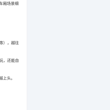
车厢场景细
等），越往
玩，还能自
越上头。