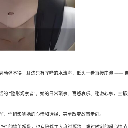
身动弹不得，耳边只有哗哗的水流声，低头一看直接崩溃 —— 
的 “隐形观察者”。她的日常琐事、喜怒哀乐、秘密心事，全都
动”，悄悄影响她的心情和选择，甚至改变故事走向。
“被打扫” 的搞笑桥段，也有陪伴主人度过孤独、难过时刻的暖心情