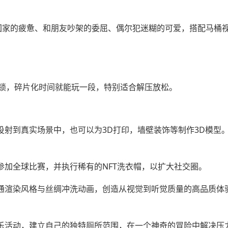
班回家的疲惫、和朋友吵架的委屈、偶尔犯迷糊的可爱，搭配马桶
锁，碎片化时间就能玩一段，特别适合解压放松。
投射到真实场景中，也可以为3D打印，墙壁装饰等制作3D模型
参加全球比赛，并执行稀有的NFT洗衣帽，以扩大社交圈。
卡通渲染风格与丝绸冲洗动画，创造从视觉到听觉质量的高品质体
娱乐活动，建立自己的独特厕所范围，在一个神奇的冒险中解决压