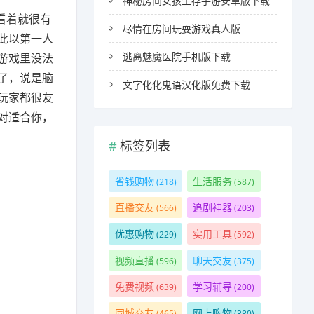
神秘房间女孩生存手游安卓版下载
看着就很有
尽情在房间玩耍游戏真人版
此以第一人
逃离魅魔医院手机版下载
游戏里没法
了，说是脑
文字化化鬼语汉化版免费下载
玩家都很友
对适合你，
标签列表
省钱购物
生活服务
(218)
(587)
直播交友
追剧神器
(566)
(203)
优惠购物
实用工具
(229)
(592)
视频直播
聊天交友
(596)
(375)
免费视频
学习辅导
(639)
(200)
同城交友
网上购物
(465)
(380)