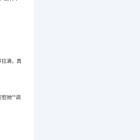
节拉满，真
慰她”“调