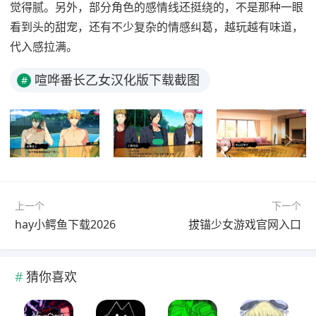
觉得腻。另外，部分角色的感情线还挺绕的，不是那种一眼
看到头的甜宠，还有不少复杂的情感纠葛，越玩越有味道，
代入感拉满。
喧哗番长乙女汉化版下载截图
#
上一个
下一个
hay小鳄鱼下载2026
拔锚少女游戏官网入口
猜你喜欢