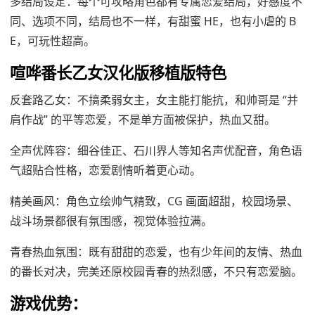
多结局设定：每个可攻略角色都有专属恋爱结局，好感度不
同、选项不同，结局也不一样，有甜蜜 HE，也有小虐的 B
E，可玩性超高。
喧哗番长乙女汉化版移植版特色
反套路乙女：不搞柔弱女主，女主能打能抗，和帅哥是 “并
肩作战” 的平等恋爱，不是单方面被保护，热血又甜。
全声优阵容：细谷佳正、石川界人等知名声优配音，角色语
气超贴合性格，恋爱剧情听着更心动。
精美画风：角色立绘帅气精致，CG 画面超甜，校园场景、
战斗场景都很有氛围感，视觉体验拉满。
青春热血氛围：既有甜甜的恋爱，也有少年间的友情、热血
的番长对决，完美还原校园青春的热烈感，不只有恋爱脑。
游戏优势：