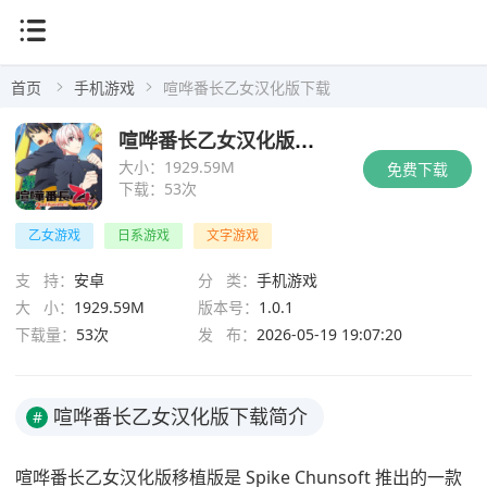
首页
手机游戏
喧哗番长乙女汉化版下载
喧哗番长乙女汉化版下载
大小：
1929.59M
免费下载
下载：
53次
乙女游戏
日系游戏
文字游戏
支 持：
安卓
分 类：
手机游戏
大 小：
1929.59M
版本号：
1.0.1
下载量：
53次
发 布：
2026-05-19 19:07:20
喧哗番长乙女汉化版下载简介
#
喧哗番长乙女汉化版移植版是 Spike Chunsoft 推出的一款