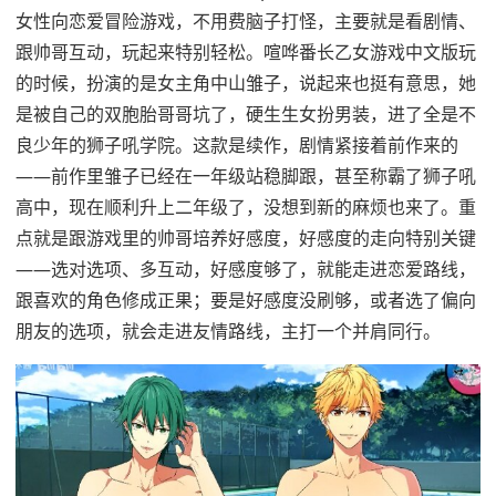
女性向恋爱冒险游戏，不用费脑子打怪，主要就是看剧情、
跟帅哥互动，玩起来特别轻松。喧哗番长乙女游戏中文版玩
的时候，扮演的是女主角中山雏子，说起来也挺有意思，她
是被自己的双胞胎哥哥坑了，硬生生女扮男装，进了全是不
良少年的狮子吼学院。这款是续作，剧情紧接着前作来的
——前作里雏子已经在一年级站稳脚跟，甚至称霸了狮子吼
高中，现在顺利升上二年级了，没想到新的麻烦也来了。重
点就是跟游戏里的帅哥培养好感度，好感度的走向特别关键
——选对选项、多互动，好感度够了，就能走进恋爱路线，
跟喜欢的角色修成正果；要是好感度没刷够，或者选了偏向
朋友的选项，就会走进友情路线，主打一个并肩同行。