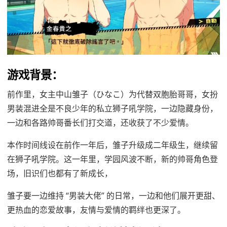
游戏背景：
前作里，女主中山雏子（ひなこ）为代替双胞胎哥哥，女扮
男装混进全是不良少年的私立狮子吼学院，一边隐藏身份，
一边和各路帅哥番长们打交道，还收获了不少爱情。
本作时间线设在前作一年后，雏子升级成二年级生，继续留
在狮子吼学院。这一年里，学园风波不断，新的帅哥角色登
场，旧识们也都有了新成长，
雏子要一边维持 “男装大佬” 的日常，一边和他们展开更甜、
更热血的恋爱故事，友情与爱情的羁绊也更深了。