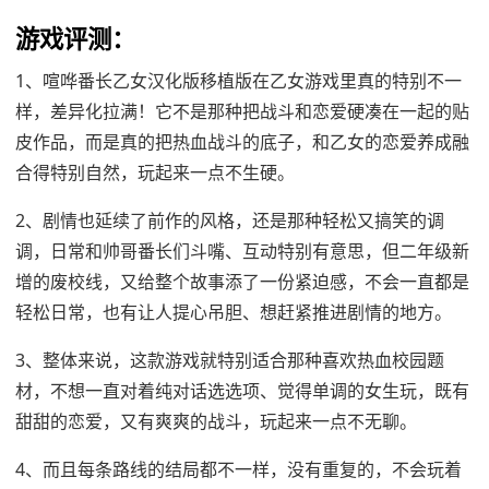
游戏评测：
1、喧哗番长乙女汉化版移植版在乙女游戏里真的特别不一
样，差异化拉满！它不是那种把战斗和恋爱硬凑在一起的贴
皮作品，而是真的把热血战斗的底子，和乙女的恋爱养成融
合得特别自然，玩起来一点不生硬。
2、剧情也延续了前作的风格，还是那种轻松又搞笑的调
调，日常和帅哥番长们斗嘴、互动特别有意思，但二年级新
增的废校线，又给整个故事添了一份紧迫感，不会一直都是
轻松日常，也有让人提心吊胆、想赶紧推进剧情的地方。
3、整体来说，这款游戏就特别适合那种喜欢热血校园题
材，不想一直对着纯对话选选项、觉得单调的女生玩，既有
甜甜的恋爱，又有爽爽的战斗，玩起来一点不无聊。
4、而且每条路线的结局都不一样，没有重复的，不会玩着