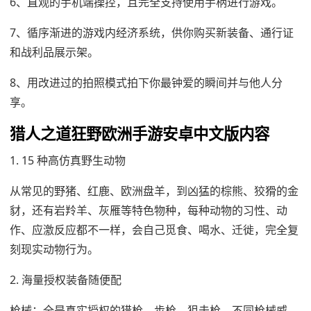
6、直观的手机端操控，且完全支持使用手柄进行游戏。
7、循序渐进的游戏内经济系统，供你购买新装备、通行证
和战利品展示架。
8、用改进过的拍照模式拍下你最钟爱的瞬间并与他人分
享。
猎人之道狂野欧洲手游安卓中文版内容
1. 15 种高仿真野生动物
从常见的野猪、红鹿、欧洲盘羊，到凶猛的棕熊、狡猾的金
豺，还有岩羚羊、灰雁等特色物种，每种动物的习性、动
作、应激反应都不一样，会自己觅食、喝水、迁徙，完全复
刻现实动物行为。
2. 海量授权装备随便配
枪械：全是真实授权的猎枪、步枪、狙击枪，不同枪械威