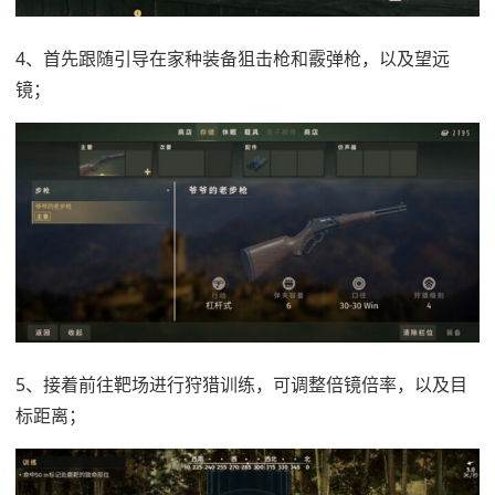
4、首先跟随引导在家种装备狙击枪和霰弹枪，以及望远
镜；
5、接着前往靶场进行狩猎训练，可调整倍镜倍率，以及目
标距离；