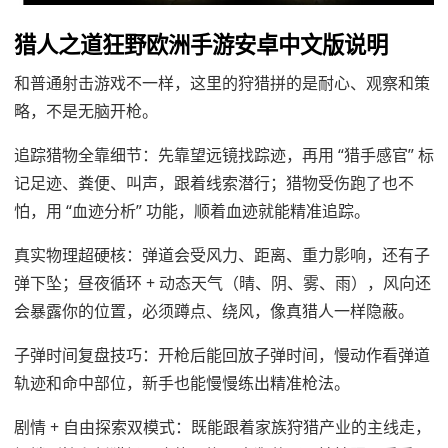
猎人之道狂野欧洲手游安卓中文版说明
和普通射击游戏不一样，这里的狩猎拼的是耐心、观察和策
略，不是无脑开枪。
追踪猎物全靠细节：先靠望远镜找踪迹，再用 “猎手感官” 标
记足迹、粪便、叫声，跟着线索潜行；猎物受伤跑了也不
怕，用 “血迹分析” 功能，顺着血迹就能精准追踪。
真实物理超硬核：弹道会受风力、距离、重力影响，还有子
弹下坠；昼夜循环 + 动态天气（晴、阴、雾、雨），风向还
会暴露你的位置，必须蹲点、绕风，像真猎人一样隐蔽。
子弹时间复盘技巧：开枪后能回放子弹时间，慢动作看弹道
轨迹和命中部位，新手也能慢慢练出精准枪法。
剧情 + 自由探索双模式：既能跟着家族狩猎产业的主线走，