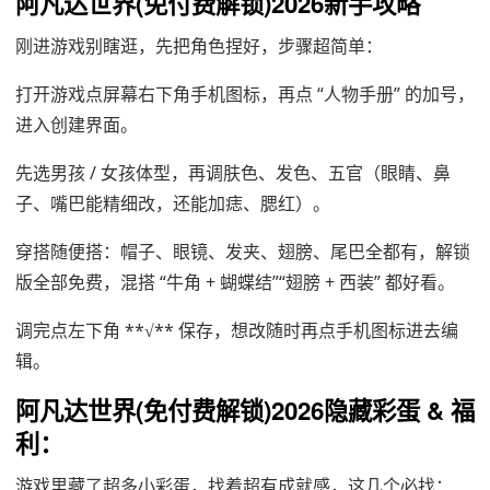
阿凡达世界(免付费解锁)2026新手攻略
刚进游戏别瞎逛，先把角色捏好，步骤超简单：
打开游戏点屏幕右下角手机图标，再点 “人物手册” 的加号，
进入创建界面。
先选男孩 / 女孩体型，再调肤色、发色、五官（眼睛、鼻
子、嘴巴能精细改，还能加痣、腮红）。
穿搭随便搭：帽子、眼镜、发夹、翅膀、尾巴全都有，解锁
版全部免费，混搭 “牛角 + 蝴蝶结”“翅膀 + 西装” 都好看。
调完点左下角 **√** 保存，想改随时再点手机图标进去编
辑。
阿凡达世界(免付费解锁)2026隐藏彩蛋 & 福
利：
游戏里藏了超多小彩蛋，找着超有成就感，这几个必找：