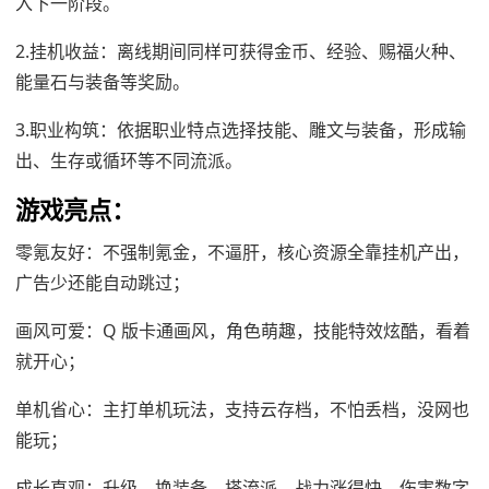
入下一阶段。
2.挂机收益：离线期间同样可获得金币、经验、赐福火种、
能量石与装备等奖励。
3.职业构筑：依据职业特点选择技能、雕文与装备，形成输
出、生存或循环等不同流派。
游戏亮点：
零氪友好：不强制氪金，不逼肝，核心资源全靠挂机产出，
广告少还能自动跳过；
画风可爱：Q 版卡通画风，角色萌趣，技能特效炫酷，看着
就开心；
单机省心：主打单机玩法，支持云存档，不怕丢档，没网也
能玩；
成长直观：升级、换装备、搭流派，战力涨得快，伤害数字