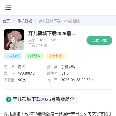
首页
手机游戏
弃儿孤城下载2026最新版
弃儿孤城下载2026最新版
大小：
483.80MB
免费下载
下载：
90次
乙女游戏
日系游戏
文字游戏
支 持：
安卓
分 类：
手机游戏
大 小：
483.80MB
版本号：
v1.0
下载量：
90次
发 布：
2026-04-28 22:50:41
弃儿孤城下载2026最新版简介
#
弃儿孤城下载2026最新版是一款国产末日乙女向文字冒险手