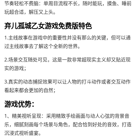
节奏轻松不费脑：单周目流程不长，随时能玩，摸鱼、睡前
玩超合适，解压又上头。
弃儿孤城乙女游戏免费版特色
1.主线故事在游戏中的重要性并没有那么的关键，但可以通
过主线故事去了解这个全新的世界。
2.场景交互随处可见，这是一款非常超现实主义却又贴近现
实的游戏；
3.真实的动态捕捉效果可以让人物的打斗动作或者交互动作
看起来都会更加的自然；
游戏优势：
1、精美视听呈现：采用精致手绘画面与动人心弦的背景音
乐，细腻刻画每个场景与角色，配合恰到好处的音效，打造
沉浸式视听盛宴。