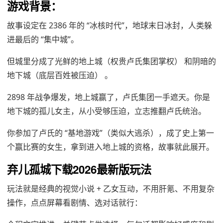
游戏背景：
故事设定在 2386 年的 “冰核时代”，地球末日冰封，人类躲
进最后的 “集中城”。
但城里分成了光鲜的地上城（权贵卢氏集团掌权） 和阴暗的
地下城（底层百姓被压迫） 。
2898 年战争爆发，地上城赢了，卢氏集团一手遮天。你是
地下城的孤儿女主，从小受够压迫，立志推翻卢氏统治。
你参加了卢氏的 “基地游戏”（类似大逃杀），成了史上第一
个赢比赛的女生，拿到进入地上城的资格，故事就此展开。
弃儿孤城下载2026最新版玩法
玩法就是经典的视觉小说 + 乙女互动，不用肝氪、不用复杂
操作，点点屏幕看剧情、选对话就行：