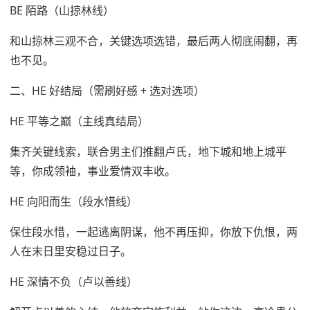
BE 陌路（山掠林线）
和山掠林三观不合，关键选项选错，最后两人彻底闹翻，再
也不见。
二、HE 好结局（需刷好感 + 选对选项）
HE 平等之巅（主线真结局）
集齐关键线索，联合男主们推翻卢氏，地下城和地上城平
等，你成领袖，事业爱情双丰收。
HE 向阳而生（段水惜线）
保住段水惜，一起逃离阴谋，他不再压抑，你放下仇恨，两
人在末日里安稳过日子。
HE 深情不负（卢以善线）