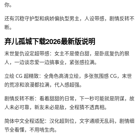
你。
还有沉稳守护型和病娇偏执型男主，人设带感，剧情反转不
断。
弃儿孤城下载2026最新版说明
末世复仇设定超带感：女主不是傻白甜，是卧底复仇的狠
人，一边谈恋爱一边搞事业，紧张感拉满。
立绘 CG 超精致：全角色高清立绘，多张氛围感 CG，末世
的荒凉和浪漫都拉满，代入感超强。
剧情反转不断：看着甜甜的日常，下一秒可能就是阴谋，故
人未必可靠，新友未必是敌，全程猜不透真相。
简体中文全程适配：汉化超到位，文字通顺无乱码，剧情细
节全看懂，不用啃生肉。