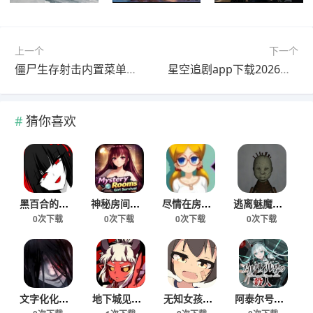
上一个
下一个
僵尸生存射击内置菜单下载
星空追剧app下载2026最新版
猜你喜欢
黑百合的嘲笑游戏下载手机版
神秘房间女孩生存手游安卓版下载
尽情在房间玩耍游戏真人版
逃离魅魔医院手机版下载
0次下载
0次下载
0次下载
0次下载
文字化化鬼语汉化版免费下载
地下城见闻录手游下载安卓版
无知女孩健康检查游戏免费版
阿泰尔号疑案安卓移植版