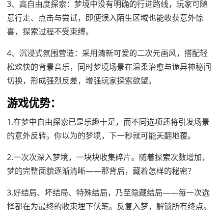
3、高自由度探索：梦境中没有明确的行进路线，玩家可随
意行走、点击与尝试，即便误入陌生区域也能收获意外惊
喜，探索过程不受束缚。
4、沉浸式氛围营造：采用清新可爱的二次元画风，搭配轻
松欢快的背景音乐，同时梦境场景在温柔治愈与诡异神秘间
切换，形成强烈反差，增强玩家探索欲望。
游戏优势：
1.在梦中自由探索已是乐趣十足，而不同选项还将引发场景
的意外反转。你以为的梦境，下一秒就可能天翻地覆。
2.一次次深入梦境，一块块收集碎片。随着探索次数增加，
梦的完整面貌逐渐清晰——那背后，藏着怎样的秘密？
3.好结局、坏结局、特殊结局，乃至隐藏结局——每一次选
择都在为最终的收束埋下伏笔。反复入梦，解锁所有终点。