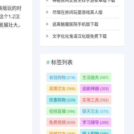
神秘房间女孩生存手游安卓版下载
装版玩的时
尽情在房间玩耍游戏真人版
个1.2汉
逃离魅魔医院手机版下载
发展壮大，
文字化化鬼语汉化版免费下载
标签列表
省钱购物
生活服务
(218)
(587)
直播交友
追剧神器
(566)
(203)
优惠购物
实用工具
(229)
(592)
视频直播
聊天交友
(596)
(375)
免费视频
学习辅导
(639)
(200)
同城交友
网上购物
(465)
(380)