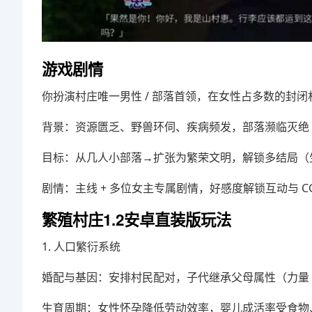
游戏剧情
你扮演村庄唯一男性 / 部落首领，在女性占多数的封
背景：资源匮乏、野兽环伺、疾病频发，部落濒临灭绝
目标：从几人小部落→扩张为繁荣文明，解锁多结局（生存 /
剧情：主线 + 多位女主专属剧情，好感度解锁互动与 
繁殖村庄1.2安卓直装版玩法
1. 人口繁衍系统
婚配与基因：安排村民配对，子代继承父母属性（力量 /
生育周期：女性怀孕降低劳动效率，婴儿成活率受食物、医疗