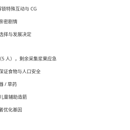
解锁特殊互动与 CG
亲密剧情
选择与发展决定
（5 人），剩余采集浆果应急
先保证食物与人口安全
/ 草药
人儿童辅助造箭
者优化基因