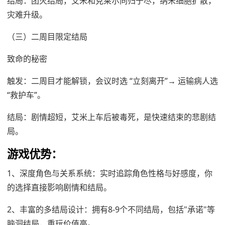
结局：团灭结局，艾米和克莱尔同归于尽，纳米细胞扩散，
灾难升级。
（三）二周目限定结局
致命的秘密
触发：二周目才能解锁，会议时选 “立刻离开”→ 运输病人选
“救护车”。
结局：剧情超短，艾米上车后被毒死，是快速结束的悲剧结
局。
游戏优势：
1、‌深度角色与关系系统‌：实时追踪角色性格与好感度，你
的选择直接影响剧情和结局。
2、‌丰富的多结局设计‌：拥有8-9个不同结局，包括"承诺"等
脑洞结局，重玩价值高。