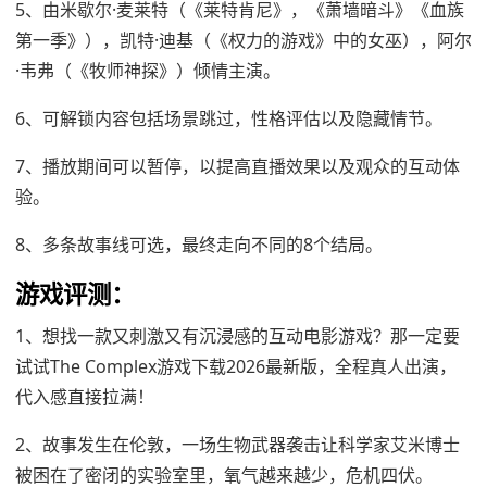
5、由米歇尔·麦莱特（《莱特肯尼》，《萧墙暗斗》《血族
第一季》），凯特·迪基（《权力的游戏》中的女巫），阿尔
·韦弗（《牧师神探》）倾情主演。
6、可解锁内容包括场景跳过，性格评估以及隐藏情节。
7、播放期间可以暂停，以提高直播效果以及观众的互动体
验。
8、多条故事线可选，最终走向不同的8个结局。
游戏评测：
1、想找一款又刺激又有沉浸感的互动电影游戏？那一定要
试试The Complex游戏下载2026最新版，全程真人出演，
代入感直接拉满！
2、故事发生在伦敦，一场生物武器袭击让科学家艾米博士
被困在了密闭的实验室里，氧气越来越少，危机四伏。