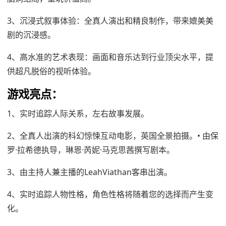
3、‌沉浸式叙事体验‌：全真人演出和精良制作，带来媲美美
剧的沉浸感。
4、‌高水准的艺术表现‌：画面和音乐达到行业顶尖水平，提
供超凡脱俗的视听体验。
游戏亮点：
1、实时追踪人际关系，左右故事发展。
2、全真人出演的科幻惊悚互动电影，英国全景拍摄。• 由保
罗·拉希德执导，琳恩·芮妮·马克思茜撰写剧本。
3、由主持人兼主播的LeahViathan客串出演。
4、实时追踪人物性格，角色性格将随着您的选择而产生变
化。