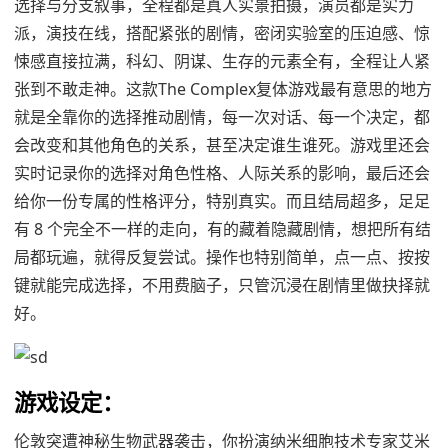
选择与分支叙事，全程都是真人实景拍摄，演员都是实力
派，演技在线，搭配紧张的剧情，密闭实验室的压迫感、惊
悚感直接拉满，科幻、阴谋、生存的元素全有，全程让人紧
张到不敢走神。这款The Complex复体游戏最有意思的地方
就是全靠你的选择推动剧情，每一次对话、每一个决定，都
会改变和其他角色的关系，甚至决定谁生谁死。游戏里还会
实时记录你的选择对角色性格、人际关系的影响，最后还会
给你一份专属的性格评分，特别真实。而且结局超多，足足
有 8 个完全不一样的走向，有的藏着隐藏剧情，想把所有结
局都玩遍，就得反复尝试。操作也特别简单，点一点、按按
键就能完成选择，不用费脑子，只管沉浸在剧情里做抉择就
好。
游戏设定：
伦敦突遭神秘生物武器袭击，你扮演纳米细胞技术专家艾米