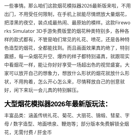
一些事情。那么咱们这款烟花模拟器2026最新版来啦，不用
出门，不用受任何限制，在手机上就能尽情燃放大量烟花，
把漆黑的夜空，装点成最热闹、最原始的模样。这款Firewo
rks Simulator 3D手游免费版里的烟花种类特别多，各种各
样的款式都有，不管是咱们常见的礼花、喷花，还是各种特
色造型的烟花，全都能找到。而且画面效果真的绝了，特别
震撼，每一朵烟花升空、爆炸的样子都特别逼真，就跟现实
中看烟花一样，能让你好好享受一场超出色的视觉盛宴。大
家可以放开自己的想象力，想放什么形状的烟花就放什么形
状，不用拘着，怎么开心怎么来，尽情释放自己的创意就
好，闲下来玩一会儿真的特别解压。
大型烟花模拟器2026年最新版玩法：
丰富品类：涵盖传统礼花、菊花、大丽花、锦缎、彗星、字
母 / 数字造型、地面喷泉、鞭炮等；部分版本免费解锁全烟
花，无需付费 / 肝金币