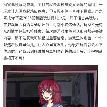
密室逃脱解谜游戏，主打的就是那种悬疑又诡异的氛围，一
玩就让人浑身起鸡皮疙瘩，但又忍不住一直往下探索。声之
寄托sp下载2026最新版玩法特别少见，属于语言类玩法。
在游戏里会有语音通话环节，可别小瞧这通话，玩家不光得
从剧情里仔细扒拉线索，每次跟游戏角色对话那可都是关键
内容，稍不注意就可能错过重要信息。游戏里的角色一个个
都透着股诡异劲儿，让人心里直发毛。你玩着玩着就会忍不
住琢磨，这背后到底藏着啥真相啊？越想越上头，非得把谜
底揭开不可！