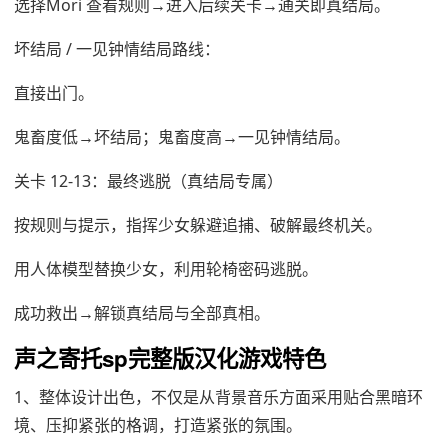
选择Mori 查看规则→进入后续关卡→通关即真结局。
坏结局 / 一见钟情结局路线：
直接出门。
鬼畜度低→坏结局；鬼畜度高→一见钟情结局。
关卡 12-13：最终逃脱（真结局专属）
按规则与提示，指挥少女躲避追捕、破解最终机关。
用人体模型替换少女，利用轮椅密码逃脱。
成功救出→解锁真结局与全部真相。
声之寄托sp完整版汉化游戏特色
1、整体设计出色，不仅是从背景音乐方面采用贴合黑暗环
境、压抑紧张的格调，打造紧张的氛围。