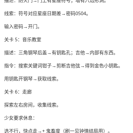
描述：防火门→门上有星座符号；墙有六边形洞。
线索：符号对应星座日期差→密码0504。
输入密码→开门。
关卡 5：音乐教室
描述：三角钢琴后盖→有钥匙孔；吉他→内部有东西。
指令：搜索关键词钳子→剪断吉他弦→得到金色小钥匙。
用钥匙开钢琴→获取线索。
关卡 6：走廊
探索左右房间，收集线索。
少女要求休息：
选不行，快点走→+ 鬼畜度（刷一见钟情结局用）。