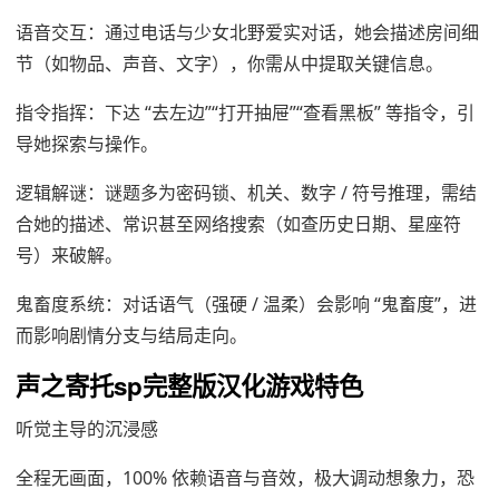
语音交互：通过电话与少女北野爱实对话，她会描述房间细
节（如物品、声音、文字），你需从中提取关键信息。
指令指挥：下达 “去左边”“打开抽屉”“查看黑板” 等指令，引
导她探索与操作。
逻辑解谜：谜题多为密码锁、机关、数字 / 符号推理，需结
合她的描述、常识甚至网络搜索（如查历史日期、星座符
号）来破解。
鬼畜度系统：对话语气（强硬 / 温柔）会影响 “鬼畜度”，进
而影响剧情分支与结局走向。
声之寄托sp完整版汉化游戏特色
听觉主导的沉浸感
全程无画面，100% 依赖语音与音效，极大调动想象力，恐