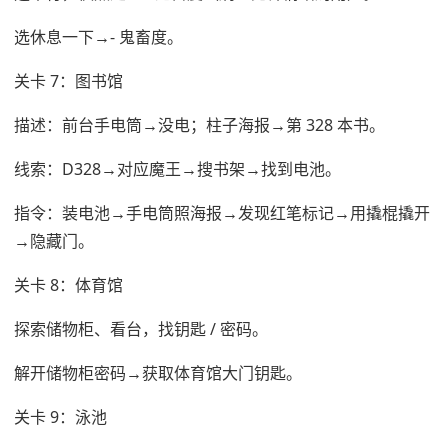
选休息一下→- 鬼畜度。
关卡 7：图书馆
描述：前台手电筒→没电；柱子海报→第 328 本书。
线索：D328→对应魔王→搜书架→找到电池。
指令：装电池→手电筒照海报→发现红笔标记→用撬棍撬开
→隐藏门。
关卡 8：体育馆
探索储物柜、看台，找钥匙 / 密码。
解开储物柜密码→获取体育馆大门钥匙。
关卡 9：泳池