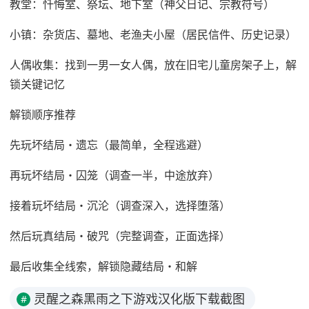
教堂：忏悔室、祭坛、地下室（神父日记、宗教符号）
小镇：杂货店、墓地、老渔夫小屋（居民信件、历史记录）
人偶收集：找到一男一女人偶，放在旧宅儿童房架子上，解
锁关键记忆
解锁顺序推荐
先玩坏结局・遗忘（最简单，全程逃避）
再玩坏结局・囚笼（调查一半，中途放弃）
接着玩坏结局・沉沦（调查深入，选择堕落）
然后玩真结局・破咒（完整调查，正面选择）
最后收集全线索，解锁隐藏结局・和解
灵醒之森黑雨之下游戏汉化版下载截图
#