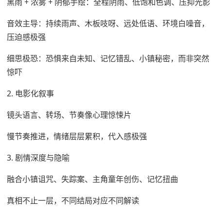
黑雨 + 浓雾 + 阴郁手绘：全程阴雨、低饱和色调、压抑光影
音效主导：持续雨声、木板吱呀、远处低语、环境白噪音，
压迫感极强
细思极恐：恐惧来自未知、记忆错乱、小镇秘密，而非突然
惊吓
2. 电影化叙事
镜头语言、转场、节奏像心理惊悚片
慢节奏推进，情绪层层累积，代入感极强
3. 剧情深度与隐喻
融合小镇诅咒、失踪案、主角童年创伤、记忆扭曲
真相不止一层，不同结局对应不同解读