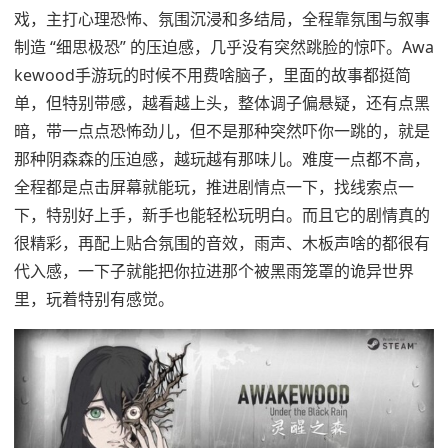
戏，主打心理恐怖、氛围沉浸和多结局，全程靠氛围与叙事
制造 “细思极恐” 的压迫感，几乎没有突然跳脸的惊吓。Awa
kewood手游玩的时候不用费啥脑子，里面的故事都挺简
单，但特别带感，越看越上头，整体调子偏悬疑，还有点黑
暗，带一点点恐怖劲儿，但不是那种突然吓你一跳的，就是
那种阴森森的压迫感，越玩越有那味儿。难度一点都不高，
全程都是点击屏幕就能玩，推进剧情点一下，找线索点一
下，特别好上手，新手也能轻松玩明白。而且它的剧情真的
很精彩，再配上贴合氛围的音效，雨声、木板声啥的都很有
代入感，一下子就能把你拉进那个被黑雨笼罩的诡异世界
里，玩着特别有感觉。