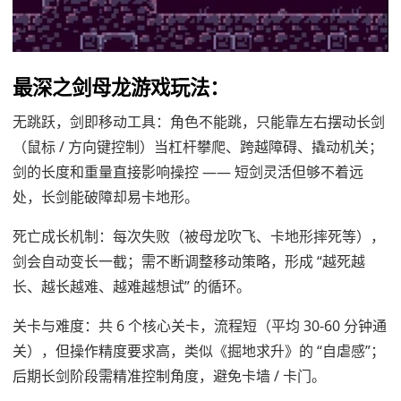
最深之剑母龙游戏玩法：
无跳跃，剑即移动工具：角色不能跳，只能靠左右摆动长剑
（鼠标 / 方向键控制）当杠杆攀爬、跨越障碍、撬动机关；
剑的长度和重量直接影响操控 —— 短剑灵活但够不着远
处，长剑能破障却易卡地形。
死亡成长机制：每次失败（被母龙吹飞、卡地形摔死等），
剑会自动变长一截；需不断调整移动策略，形成 “越死越
长、越长越难、越难越想试” 的循环。
关卡与难度：共 6 个核心关卡，流程短（平均 30-60 分钟通
关），但操作精度要求高，类似《掘地求升》的 “自虐感”；
后期长剑阶段需精准控制角度，避免卡墙 / 卡门。