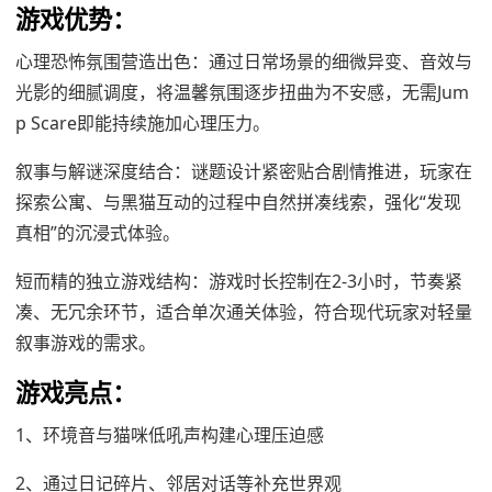
游戏优势：
心理恐怖氛围营造出色：通过日常场景的细微异变、音效与
光影的细腻调度，将温馨氛围逐步扭曲为不安感，无需Jum
p Scare即能持续施加心理压力。
叙事与解谜深度结合：谜题设计紧密贴合剧情推进，玩家在
探索公寓、与黑猫互动的过程中自然拼凑线索，强化“发现
真相”的沉浸式体验。
短而精的独立游戏结构：游戏时长控制在2‑3小时，节奏紧
凑、无冗余环节，适合单次通关体验，符合现代玩家对轻量
叙事游戏的需求。
游戏亮点：
1、环境音与猫咪低吼声构建心理压迫感
2、通过日记碎片、邻居对话等补充世界观