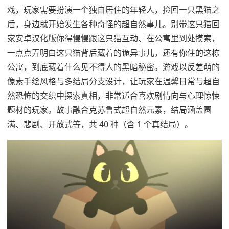
戏，玩家需要扮演一个独自居住的年轻人，捡回一只黑猫之
后，身边就开始发生各种奇怪的超自然事儿。别带这只猫回
家安卓汉化版你得慢慢跟这只猫互动、在公寓里到处摸索，
一点点弄明白这只猫背后藏着的诡异事儿，还有你住的这栋
公寓，到底藏着什么见不得人的黑暗秘密。游戏以反差萌的
像素手绘风格与多结局分支设计，让玩家在温馨日常与超自
然恐怖的交织中探索真相，非常适合喜欢剧情向与心理惊悚
题材的玩家。故事融合克苏鲁式超自然元素，结局涵盖圆
满、悲剧、开放式等，共 40 种（含 1 个真结局）。