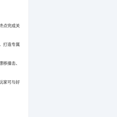
终点完成关
，打造专属
漂移撞击、
玩家可与好