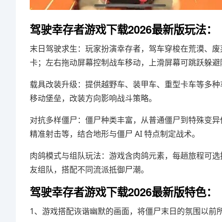
驾驶幸存者游戏下载2026最新版玩法：
末日驾驶求生：玩家扮演幸存者，驾车穿梭在荒漠、废
卡；左右拖动屏幕控制战车移动，上滑屏幕可跳跃躲避
载具改装升级：提供越野车、装甲车、重型卡车等多种
移动堡垒，改装方向影响战斗策略。
对抗多样僵尸：僵尸种类丰富，从普通僵尸到特殊变异
精准射击等，结合地形与僵尸 AI 特点制定战术。
肉鸽模式与组队玩法：游戏含肉鸽元素，每趟旅程可选
友组队，搭配不同流派抵御尸潮。
驾驶幸存者游戏下载2026最新版特色：
1、游戏搭配诙谐幽默的画面，将僵尸末日的氛围以前