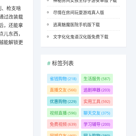
神秘房间女孩生存手游安卓版下载
刺、枪支啥
尽情在房间玩耍游戏真人版
通过改装载
逃离魅魔医院手机版下载
后，还能拿
点儿东西，
文字化化鬼语汉化版免费下载
越能解锁更
标签列表
省钱购物
生活服务
(218)
(587)
直播交友
追剧神器
(566)
(203)
优惠购物
实用工具
(229)
(592)
视频直播
聊天交友
(596)
(375)
免费视频
学习辅导
(639)
(200)
同城交友
网上购物
(465)
(380)