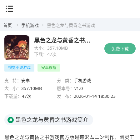
首页
手机游戏
黑色之龙与黄昏之书游戏
黑色之龙与黄昏之书游戏
大小：
357.10MB
免费下载
下载：
47次
视觉小说游戏
安卓移植
支 持：
安卓
分 类：
手机游戏
大 小：
357.10MB
版本号：
v1.0
下载量：
47次
发 布：
2026-01-14 18:30:23
黑色之龙与黄昏之书游戏简介
#
黑色之龙与黄昏之书游戏官方版是薙沢ムニン制作、幽灵工