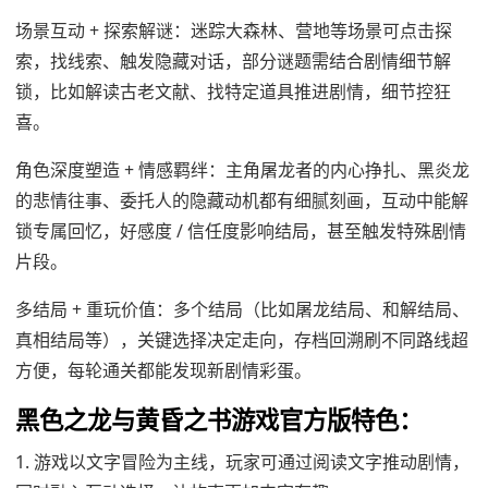
场景互动 + 探索解谜：迷踪大森林、营地等场景可点击探
索，找线索、触发隐藏对话，部分谜题需结合剧情细节解
锁，比如解读古老文献、找特定道具推进剧情，细节控狂
喜。
角色深度塑造 + 情感羁绊：主角屠龙者的内心挣扎、黑炎龙
的悲情往事、委托人的隐藏动机都有细腻刻画，互动中能解
锁专属回忆，好感度 / 信任度影响结局，甚至触发特殊剧情
片段。
多结局 + 重玩价值：多个结局（比如屠龙结局、和解结局、
真相结局等），关键选择决定走向，存档回溯刷不同路线超
方便，每轮通关都能发现新剧情彩蛋。
黑色之龙与黄昏之书游戏官方版特色：
1. 游戏以文字冒险为主线，玩家可通过阅读文字推动剧情，