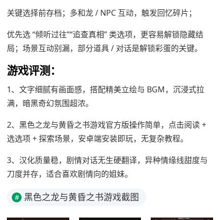
关键选择前存档；多和龙 / NPC 互动，触发回忆碎片；
优先选 “倾听过往”“追查真相” 类选项，更容易解锁隐藏结
局；场景互动别漏，部分道具 / 对话是解锁彩蛋的关键。
游戏评测：
1、文字细腻有画面感，搭配精美立绘与 BGM，沉浸式拉
满，暗黑奇幻氛围超浓。
2、黑色之龙与黄昏之书游戏官方版操作简单，点击阅读 +
选选项 + 探索场景，安卓端安装即玩，无复杂教程。
3、汉化质量稳，剧情对话无生硬翻译，异种情缘线甜度与
刀度并存，适合喜欢剧情向的姐妹。
黑色之龙与黄昏之书游戏截图
#